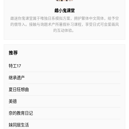
雌小鬼课堂
雌迷你鬼课堂属于唯独日系模拟方案，拥护繁体中文简体，给予空
的偿导入。接触与询题术产所暑假补习课程，享受日式可会爱画风
的互动体验。
推荐
特工17
继承遗产
夏日狂想曲
美德
奈的教育日记
妹同居生活