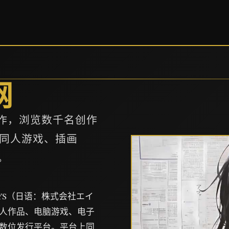
网
字创作，浏览数千名创作
同人游戏、插画
。
EISYS（日语：株式会社エイ
人作品、电脑游戏、电子
数位发行平台。平台上同