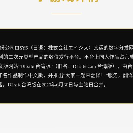
，是由日本股份公司EISYS（日语：株式会社エイシス）营运的数
的二次元类型产品的数位发行平台。平台上同人作品占六成，
版网站“DLsite 台湾版”（旧名：DLsite.com 台湾版）
台知名作品制作中文版，并推出“大家一起来翻译！”服务，翻
DLsite台湾版在2020年6月30日与主站日合并。