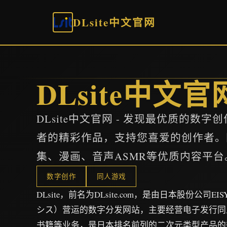
DLsite中文官网
DLsite中文官
DLsite中文官网 - 发现最优质的数
者的精彩作品，支持您喜爱的创作者。
集、漫画、音声ASMR等优质内容平台
数字创作
同人游戏
DLsite，前名为DLsite.com，是由日本股份公司
シス）营运的数字分发网站，主要经营电子发行同
书籍等业务，是日本排名前列的二次元类型产品的