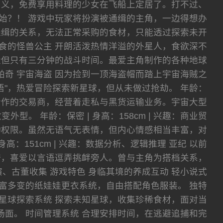
名义，免费享用料理的少女在飞船上定居了。打不过、
始？！ 游戏中玩家将扮演被通缉的主角，一边得想办
通缉的关系，无法正常采购的食材，只能透过探索未开
暴食的怪兽公主 开朗活泼热情洋溢的外星人，食欲深不
量但只有三分钟的战斗时间。最爱主角制作的各种地球
 乔琪帕奇 宇宙海盗 因为捡到一顶海盗帽而踏上宇宙海贼之
"，热爱冒险探索新星球，但从未做过抢劫。 年龄：
角长期合作的交易商，经营着走私与黑货运输业务。宇宙大型
 年龄：保密 | 身高：158cm | 兴趣：商业贸
行动权限。虽然无语气无表情，但内心情感相当丰富，对
高：151cm | 兴趣：数据分析、逻辑推理 亚纪 以前
夸，喜爱以言语逗弄挑衅旁人。曾与主角为搭档关系，
术表演、古董收集 游戏特色 身临其境的养成互动 轻小说式
富多变的纸娃娃更衣系统，自由搭配角色服装。 独特
星球探索系统 探索未知星球，收集珍稀食材，面对当
斗场面。 时间管理系统 合理安排时间，在逃避追捕和完