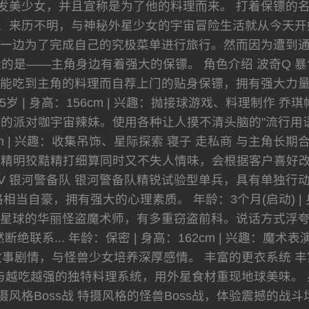
发美少女，并且宣称是为了他的料理而来。 打着保镖的
、来历不明，与神秘外星少女的宇宙冒险生活就从今天开
一边为了完成自己的究极菜单进行旅行。然而因为遭到
的是——主角身边有着强大的保镖。 角色介绍 波奇Q 
能吃到主角的料理而自荐上门的贴身保镖，拥有强大力
65岁 | 身高：156cm | 兴趣：抛接球游戏、料理制作
的派对咖宇宙辣妹。使用各种让人摸不清头脑的"流行用语
52cm | 兴趣：收集吊饰、星际探索 寝子 走私商 与主
明狡黠精打细算同时又不失人情味，会根据客户喜好改变外型。
号V 银河警备队 银河警备队精锐试验型单兵，具有单独
当自豪，拥有强大的心理素质。 年龄：3个月(启动) | 身
克星球的华丽怪盗魔术师，有多重窃盗前科。说话方式浮
绝联系... 年龄：保密 | 身高：162cm | 兴趣：魔
事剧情，与怪兽少女培养深厚感情。 丰富的更衣系统 丰
与越吃越强的独特料理系统，用外星食材重现地球美味。 
摄风格Boss战 特摄风格的怪兽Boss战，体验震撼的战