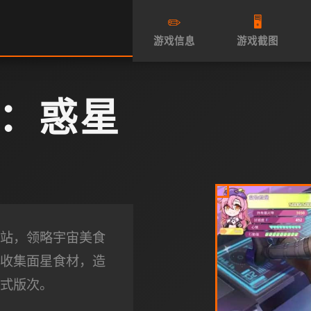
✏️
🖥️
游戏信息
游戏截图
：惑星
站，领略宇宙美食
收集面星食材，造
式版次。