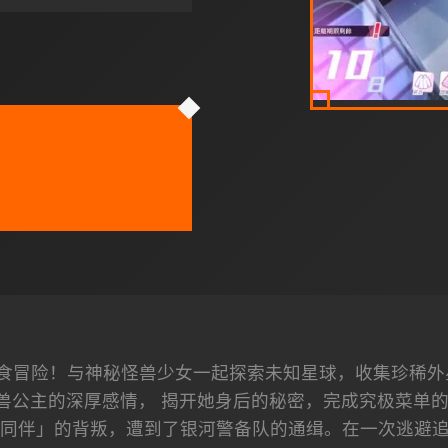
食冒险！与神秘怪兽少女一起探索未知星球，收集珍稀外
兽公主的深厚感情， 揭开她身后的秘密，完成究极菜单的美
同伴」的背叛，遭到了银河警备队的通缉。在一次逃避