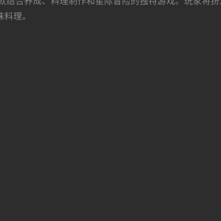
款结合养成、料理制作和星际冒险的独特游戏。玩家将扮
味料理。