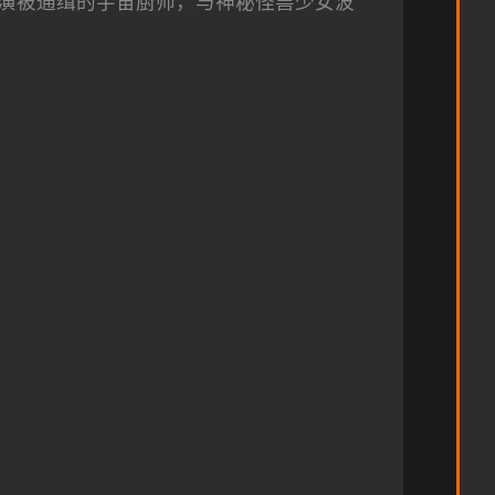
演被通缉的宇宙厨师，与神秘怪兽少女波