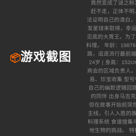
竟然变成了谜之粉
赶不走，正体不明
法证明自己的清白，
发星球来取得，幸运
见底的大胃王。为了
料理。 年龄：1987
路，追逐流行最前端
游戏截图
📦
24岁 | 身高：1
商会的区域负责人，精
易、珍宝收集 型
自己的幽默逻辑回路相
的同伴 出身马吉
但在故事开始前突然断
主线，引人入胜的故
料理系统 食谱搜集
地生物的挑战。 特