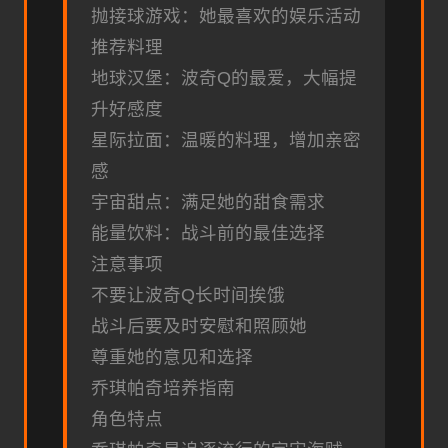
抛接球游戏：她最喜欢的娱乐活动
推荐料理
地球汉堡：波奇Q的最爱，大幅提
升好感度
星际拉面：温暖的料理，增加亲密
感
宇宙甜点：满足她的甜食需求
能量饮料：战斗前的最佳选择
注意事项
不要让波奇Q长时间挨饿
战斗后要及时安慰和照顾她
尊重她的意见和选择
乔琪帕奇培养指南
角色特点