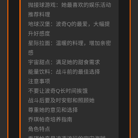
抛接球游戏：她最喜欢的娱乐活动
推荐料理
地球汉堡：波奇Q的最爱，大幅提
升好感度
星际拉面：温暖的料理，增加亲密
感
宇宙甜点：满足她的甜食需求
能量饮料：战斗前的最佳选择
注意事项
不要让波奇Q长时间挨饿
战斗后要及时安慰和照顾她
尊重她的意见和选择
乔琪帕奇培养指南
角色特点