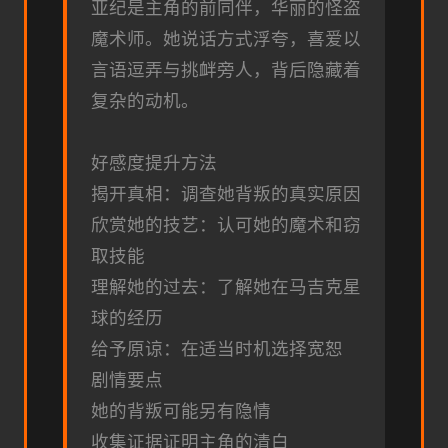
亚纪是主角的前同伴，华丽的怪盗
魔术师。她说话方式浮夸，喜爱以
言语逗弄与挑衅旁人，背后隐藏着
复杂的动机。
好感度提升方法
揭开真相：调查她背叛的真实原因
欣赏她的技艺：认可她的魔术和窃
取技能
理解她的过去：了解她在马吉克星
球的经历
给予原谅：在适当时机选择宽恕
剧情要点
她的背叛可能另有隐情
收集证据证明主角的清白