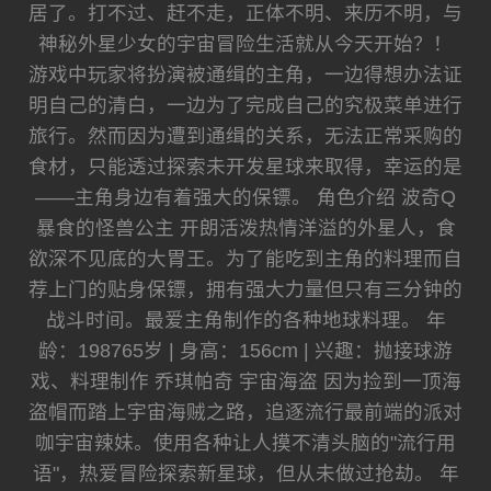
居了。打不过、赶不走，正体不明、来历不明，与
神秘外星少女的宇宙冒险生活就从今天开始？！
游戏中玩家将扮演被通缉的主角，一边得想办法证
明自己的清白，一边为了完成自己的究极菜单进行
旅行。然而因为遭到通缉的关系，无法正常采购的
食材，只能透过探索未开发星球来取得，幸运的是
——主角身边有着强大的保镖。 角色介绍 波奇Q
暴食的怪兽公主 开朗活泼热情洋溢的外星人，食
欲深不见底的大胃王。为了能吃到主角的料理而自
荐上门的贴身保镖，拥有强大力量但只有三分钟的
战斗时间。最爱主角制作的各种地球料理。 年
龄：198765岁 | 身高：156cm | 兴趣：抛接球游
戏、料理制作 乔琪帕奇 宇宙海盗 因为捡到一顶海
盗帽而踏上宇宙海贼之路，追逐流行最前端的派对
咖宇宙辣妹。使用各种让人摸不清头脑的"流行用
语"，热爱冒险探索新星球，但从未做过抢劫。 年