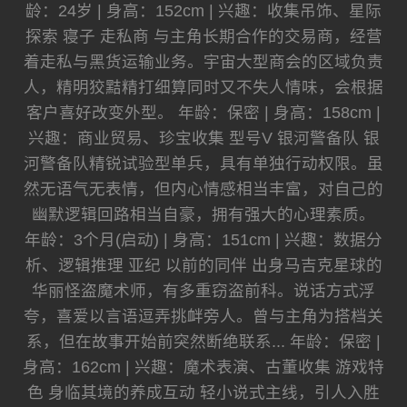
龄：24岁 | 身高：152cm | 兴趣：收集吊饰、星际
探索 寝子 走私商 与主角长期合作的交易商，经营
着走私与黑货运输业务。宇宙大型商会的区域负责
人，精明狡黠精打细算同时又不失人情味，会根据
客户喜好改变外型。 年龄：保密 | 身高：158cm |
兴趣：商业贸易、珍宝收集 型号V 银河警备队 银
河警备队精锐试验型单兵，具有单独行动权限。虽
然无语气无表情，但内心情感相当丰富，对自己的
幽默逻辑回路相当自豪，拥有强大的心理素质。
年龄：3个月(启动) | 身高：151cm | 兴趣：数据分
析、逻辑推理 亚纪 以前的同伴 出身马吉克星球的
华丽怪盗魔术师，有多重窃盗前科。说话方式浮
夸，喜爱以言语逗弄挑衅旁人。曾与主角为搭档关
系，但在故事开始前突然断绝联系... 年龄：保密 |
身高：162cm | 兴趣：魔术表演、古董收集 游戏特
色 身临其境的养成互动 轻小说式主线，引人入胜