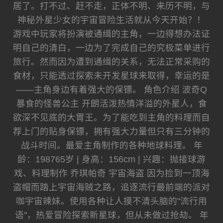
居了。打不过、赶不走，正体不明、来历不明，与
神秘外星少女的宇宙冒险生活就从今天开始？！
游戏中玩家将扮演被通缉的主角，一边得想办法证
明自己的清白，一边为了完成自己的究极菜单进行
旅行。然而因为遭到通缉的关系，无法正常采购的
食材，只能透过探索未开发星球来取得，幸运的是
——主角身边有着强大的保镖。 角色介绍 波奇Q
暴食的怪兽公主 开朗活泼热情洋溢的外星人，食
欲深不见底的大胃王。为了能吃到主角的料理而自
荐上门的贴身保镖，拥有强大力量但只有三分钟的
战斗时间。最爱主角制作的各种地球料理。 年
龄：198765岁 | 身高：156cm | 兴趣：抛接球游
戏、料理制作 乔琪帕奇 宇宙海盗 因为捡到一顶海
盗帽而踏上宇宙海贼之路，追逐流行最前端的派对
咖宇宙辣妹。使用各种让人摸不清头脑的"流行用
语"，热爱冒险探索新星球，但从未做过抢劫。 年