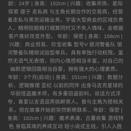
龄：24岁 | 身高：152cm | 兴趣：收集吊饰、星际
探索 寝子 走私商 与主角长期合作的交易商，经营
着走私与黑货运输业务。宇宙大型商会的区域负责
人，精明狡黠精打细算同时又不失人情味，会根据
客户喜好改变外型。 年龄：保密 | 身高：158cm |
兴趣：商业贸易、珍宝收集 型号V 银河警备队 银
河警备队精锐试验型单兵，具有单独行动权限。虽
然无语气无表情，但内心情感相当丰富，对自己的
幽默逻辑回路相当自豪，拥有强大的心理素质。
年龄：3个月(启动) | 身高：151cm | 兴趣：数据分
析、逻辑推理 亚纪 以前的同伴 出身马吉克星球的
华丽怪盗魔术师，有多重窃盗前科。说话方式浮
夸，喜爱以言语逗弄挑衅旁人。曾与主角为搭档关
系，但在故事开始前突然断绝联系... 年龄：保密 |
身高：162cm | 兴趣：魔术表演、古董收集 游戏特
色 身临其境的养成互动 轻小说式主线，引人入胜