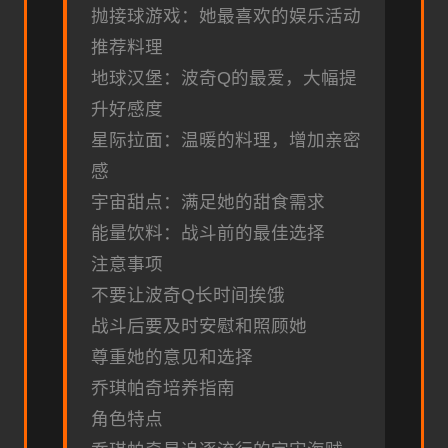
抛接球游戏：她最喜欢的娱乐活动
推荐料理
地球汉堡：波奇Q的最爱，大幅提
升好感度
星际拉面：温暖的料理，增加亲密
感
宇宙甜点：满足她的甜食需求
能量饮料：战斗前的最佳选择
注意事项
不要让波奇Q长时间挨饿
战斗后要及时安慰和照顾她
尊重她的意见和选择
乔琪帕奇培养指南
角色特点