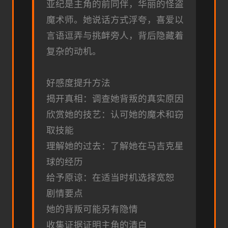
亚纪是主角的前同伴，华丽的怪盗
魔术师。她说话方式浮夸，喜爱以
言语逗弄与挑衅旁人，背后隐藏着
复杂的动机。
好感度提升方法
揭开真相：调查她背叛的真实原因
欣赏她的技艺：认可她的魔术和窃
取技能
理解她的过去：了解她在马吉克星
球的经历
给予原谅：在适当时机选择宽恕
剧情要点
她的背叛可能另有隐情
收集证据证明主角的清白