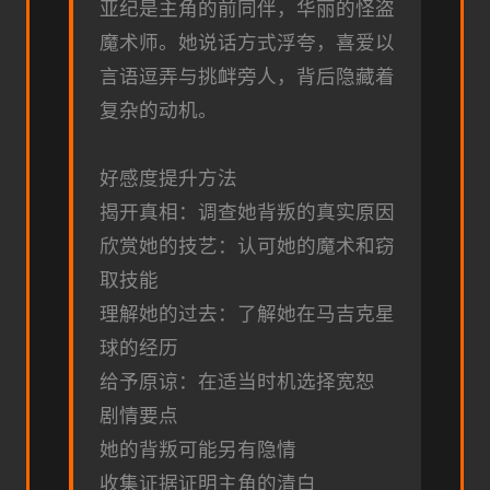
亚纪是主角的前同伴，华丽的怪盗
魔术师。她说话方式浮夸，喜爱以
言语逗弄与挑衅旁人，背后隐藏着
复杂的动机。
好感度提升方法
揭开真相：调查她背叛的真实原因
欣赏她的技艺：认可她的魔术和窃
取技能
理解她的过去：了解她在马吉克星
球的经历
给予原谅：在适当时机选择宽恕
剧情要点
她的背叛可能另有隐情
收集证据证明主角的清白