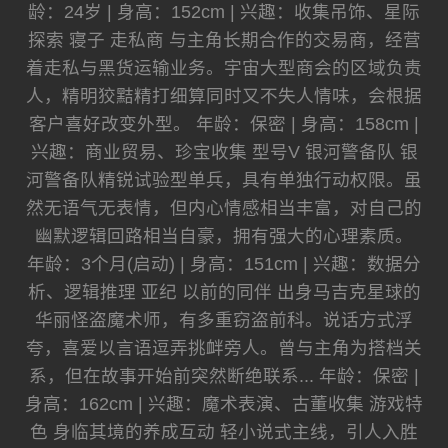
龄：24岁 | 身高：152cm | 兴趣：收集吊饰、星际
探索 寝子 走私商 与主角长期合作的交易商，经营
着走私与黑货运输业务。宇宙大型商会的区域负责
人，精明狡黠精打细算同时又不失人情味，会根据
客户喜好改变外型。 年龄：保密 | 身高：158cm |
兴趣：商业贸易、珍宝收集 型号V 银河警备队 银
河警备队精锐试验型单兵，具有单独行动权限。虽
然无语气无表情，但内心情感相当丰富，对自己的
幽默逻辑回路相当自豪，拥有强大的心理素质。
年龄：3个月(启动) | 身高：151cm | 兴趣：数据分
析、逻辑推理 亚纪 以前的同伴 出身马吉克星球的
华丽怪盗魔术师，有多重窃盗前科。说话方式浮
夸，喜爱以言语逗弄挑衅旁人。曾与主角为搭档关
系，但在故事开始前突然断绝联系... 年龄：保密 |
身高：162cm | 兴趣：魔术表演、古董收集 游戏特
色 身临其境的养成互动 轻小说式主线，引人入胜