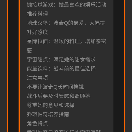
抛接球游戏：她最喜欢的娱乐活动
推荐料理
地球汉堡：波奇Q的最爱，大幅提
升好感度
星际拉面：温暖的料理，增加亲密
感
宇宙甜点：满足她的甜食需求
能量饮料：战斗前的最佳选择
注意事项
不要让波奇Q长时间挨饿
战斗后要及时安慰和照顾她
尊重她的意见和选择
乔琪帕奇培养指南
角色特点