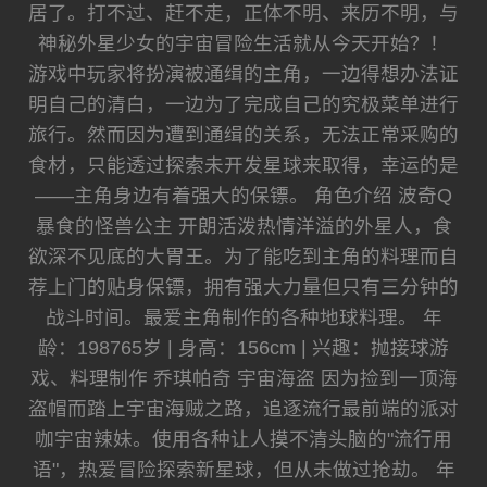
居了。打不过、赶不走，正体不明、来历不明，与
神秘外星少女的宇宙冒险生活就从今天开始？！
游戏中玩家将扮演被通缉的主角，一边得想办法证
明自己的清白，一边为了完成自己的究极菜单进行
旅行。然而因为遭到通缉的关系，无法正常采购的
食材，只能透过探索未开发星球来取得，幸运的是
——主角身边有着强大的保镖。 角色介绍 波奇Q
暴食的怪兽公主 开朗活泼热情洋溢的外星人，食
欲深不见底的大胃王。为了能吃到主角的料理而自
荐上门的贴身保镖，拥有强大力量但只有三分钟的
战斗时间。最爱主角制作的各种地球料理。 年
龄：198765岁 | 身高：156cm | 兴趣：抛接球游
戏、料理制作 乔琪帕奇 宇宙海盗 因为捡到一顶海
盗帽而踏上宇宙海贼之路，追逐流行最前端的派对
咖宇宙辣妹。使用各种让人摸不清头脑的"流行用
语"，热爱冒险探索新星球，但从未做过抢劫。 年