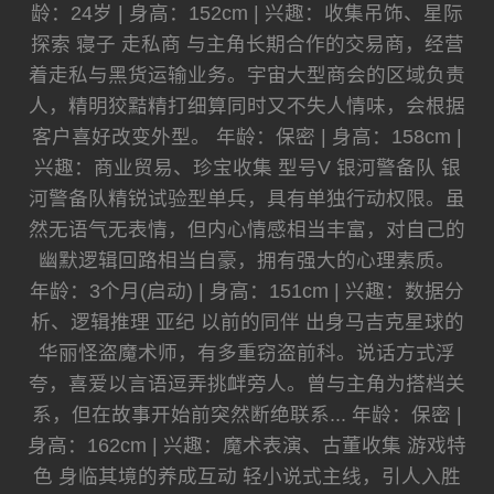
龄：24岁 | 身高：152cm | 兴趣：收集吊饰、星际
探索 寝子 走私商 与主角长期合作的交易商，经营
着走私与黑货运输业务。宇宙大型商会的区域负责
人，精明狡黠精打细算同时又不失人情味，会根据
客户喜好改变外型。 年龄：保密 | 身高：158cm |
兴趣：商业贸易、珍宝收集 型号V 银河警备队 银
河警备队精锐试验型单兵，具有单独行动权限。虽
然无语气无表情，但内心情感相当丰富，对自己的
幽默逻辑回路相当自豪，拥有强大的心理素质。
年龄：3个月(启动) | 身高：151cm | 兴趣：数据分
析、逻辑推理 亚纪 以前的同伴 出身马吉克星球的
华丽怪盗魔术师，有多重窃盗前科。说话方式浮
夸，喜爱以言语逗弄挑衅旁人。曾与主角为搭档关
系，但在故事开始前突然断绝联系... 年龄：保密 |
身高：162cm | 兴趣：魔术表演、古董收集 游戏特
色 身临其境的养成互动 轻小说式主线，引人入胜