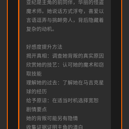
亚纪是主角的前同伴，华丽的怪盗
魔术师。她说话方式浮夸，喜爱以
言语逗弄与挑衅旁人，背后隐藏着
复杂的动机。
好感度提升方法
揭开真相：调查她背叛的真实原因
欣赏她的技艺：认可她的魔术和窃
取技能
理解她的过去：了解她在马吉克星
球的经历
给予原谅：在适当时机选择宽恕
剧情要点
她的背叛可能另有隐情
收集证据证明主角的清白