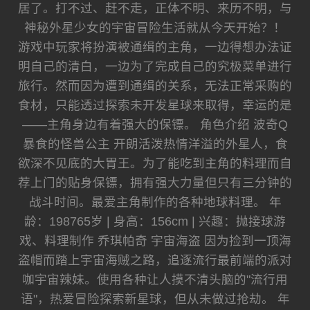
居了。打不过、赶不走，正体不明、来历不明，与
神秘外星少女的宇宙冒险生活就从今天开始？！
游戏中玩家将扮演被通缉的主角，一边得想办法证
明自己的清白，一边为了完成自己的究极菜单进行
旅行。然而因为遭到通缉的关系，无法正常采购的
食材，只能透过探索未开发星球来取得，幸运的是
——主角身边有着强大的保镖。 角色介绍 波奇Q
暴食的怪兽公主 开朗活泼热情洋溢的外星人，食
欲深不见底的大胃王。为了能吃到主角的料理而自
荐上门的贴身保镖，拥有强大力量但只有三分钟的
战斗时间。最爱主角制作的各种地球料理。 年
龄：198765岁 | 身高：156cm | 兴趣：抛接球游
戏、料理制作 乔琪帕奇 宇宙海盗 因为捡到一顶海
盗帽而踏上宇宙海贼之路，追逐流行最前端的派对
咖宇宙辣妹。使用各种让人摸不清头脑的"流行用
语"，热爱冒险探索新星球，但从未做过抢劫。 年