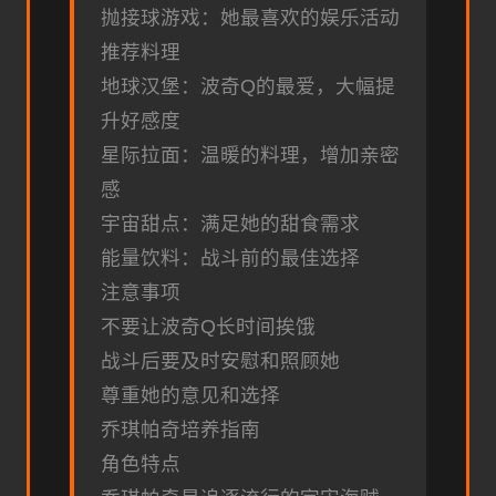
抛接球游戏：她最喜欢的娱乐活动
推荐料理
地球汉堡：波奇Q的最爱，大幅提
升好感度
星际拉面：温暖的料理，增加亲密
感
宇宙甜点：满足她的甜食需求
能量饮料：战斗前的最佳选择
注意事项
不要让波奇Q长时间挨饿
战斗后要及时安慰和照顾她
尊重她的意见和选择
乔琪帕奇培养指南
角色特点