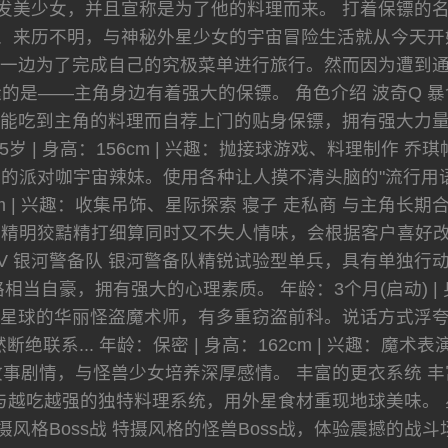
发美少女，并且宣称是为了他的料理而来。 打着保镖的
、来历不明，与神秘外星少女的宇宙冒险生活就从今天开
一边为了完成自己的究极菜单进行旅行。然而因为遭到
的是——主角身边有着强大的保镖。 角色介绍 波奇Q 
能吃到主角的料理而自荐上门的贴身保镖，拥有强大力
65岁 | 身高：156cm | 兴趣：抛接球游戏、料理制作
的派对咖宇宙辣妹。使用各种让人摸不清头脑的"流行用语
52cm | 兴趣：收集吊饰、星际探索 寝子 走私商 与主
明狡黠精打细算同时又不失人情味，会根据客户喜好改变外型。
号V 银河警备队 银河警备队精锐试验型单兵，具有单独
当自豪，拥有强大的心理素质。 年龄：3个月(启动) | 身
克星球的华丽怪盗魔术师，有多重窃盗前科。说话方式浮
绝联系... 年龄：保密 | 身高：162cm | 兴趣：魔
事剧情，与怪兽少女培养深厚感情。 丰富的更衣系统 丰
与越吃越强的独特料理系统，用外星食材重现地球美味。 
摄风格Boss战 特摄风格的怪兽Boss战，体验震撼的战