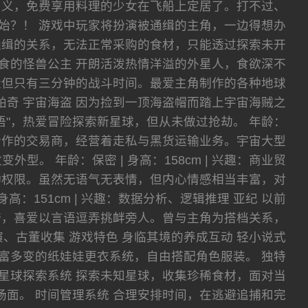
名义，免费享用料理的少女在飞船上定居了。打不过、
始？！ 游戏中玩家将扮演被通缉的主角，一边得想办
通缉的关系，无法正常采购的食材，只能透过探索未开
暴食的怪兽公主 开朗活泼热情洋溢的外星人，食欲深不
量但只有三分钟的战斗时间。最爱主角制作的各种地球
 乔琪帕奇 宇宙海盗 因为捡到一顶海盗帽而踏上宇宙海贼之
"，热爱冒险探索新星球，但从未做过抢劫。 年龄：
角长期合作的交易商，经营着走私与黑货运输业务。宇宙大型
 年龄：保密 | 身高：158cm | 兴趣：商业贸
行动权限。虽然无语气无表情，但内心情感相当丰富，对
高：151cm | 兴趣：数据分析、逻辑推理 亚纪 以前
夸，喜爱以言语逗弄挑衅旁人。曾与主角为搭档关系，
术表演、古董收集 游戏特色 身临其境的养成互动 轻小说式
富多变的纸娃娃更衣系统，自由搭配角色服装。 独特
星球探索系统 探索未知星球，收集珍稀食材，面对当
斗场面。 时间管理系统 合理安排时间，在逃避追捕和完