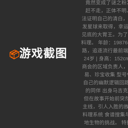
竟然变成了谜之粉
赶不走，正体不明
法证明自己的清白，
发星球来取得，幸运
见底的大胃王。为了
料理。 年龄：1987
路，追逐流行最前端
游戏截图
📦
24岁 | 身高：1
商会的区域负责人，精
易、珍宝收集 型
自己的幽默逻辑回路相
的同伴 出身马吉
但在故事开始前突然断
主线，引人入胜的故
料理系统 食谱搜集
地生物的挑战。 特