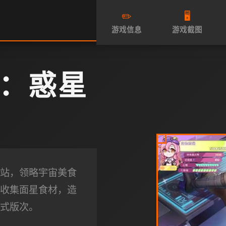
✏️
🖥️
游戏信息
游戏截图
：惑星
站，领略宇宙美食
收集面星食材，造
式版次。