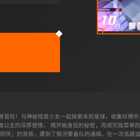
食冒险！与神秘怪兽少女一起探索未知星球，收集珍稀外
兽公主的深厚感情， 揭开她身后的秘密，完成究极菜单的美
同伴」的背叛，遭到了银河警备队的通缉。在一次逃避