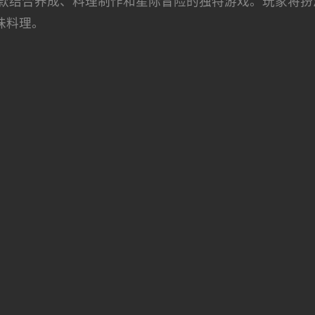
款结合养成、料理制作和星际冒险的独特游戏。玩家将扮
味料理。