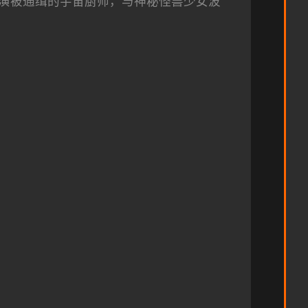
演被通缉的宇宙厨师，与神秘怪兽少女波