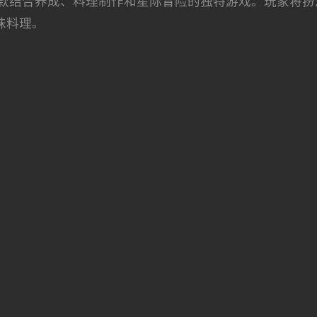
款结合养成、料理制作和星际冒险的独特游戏。玩家将扮
味料理。