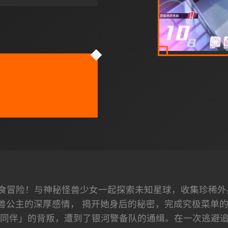
食冒险！与神秘怪兽少女一起探索未知星球，收集珍稀外
兽公主的深厚感情， 揭开她身后的秘密，完成究极菜单的美
同伴」的背叛，遭到了银河警备队的通缉。在一次逃避