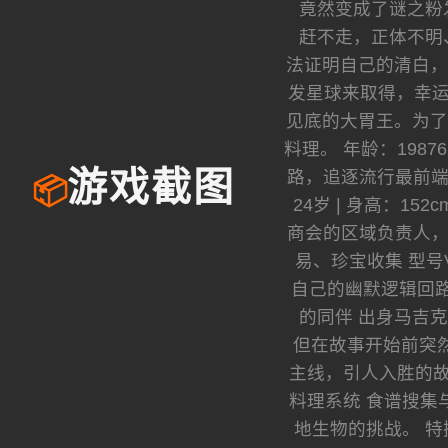
竟然变成了谜之粉
赶不走，正体不明
法证明自己的清白，
发星球来取得，幸运
见底的大胃王。为了
料理。 年龄：1987
路，追逐流行最前端
游戏截图
📦
24岁 | 身高：1
商会的区域负责人，精
易、珍宝收集 型
自己的幽默逻辑回路相
的同伴 出身马吉
但在故事开始前突然断
主线，引人入胜的故
料理系统 食谱搜集
地生物的挑战。 特