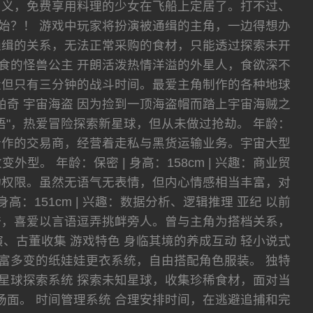
名义，免费享用料理的少女在飞船上定居了。打不过、
始？！ 游戏中玩家将扮演被通缉的主角，一边得想办
通缉的关系，无法正常采购的食材，只能透过探索未开
暴食的怪兽公主 开朗活泼热情洋溢的外星人，食欲深不
量但只有三分钟的战斗时间。最爱主角制作的各种地球
 乔琪帕奇 宇宙海盗 因为捡到一顶海盗帽而踏上宇宙海贼之
"，热爱冒险探索新星球，但从未做过抢劫。 年龄：
角长期合作的交易商，经营着走私与黑货运输业务。宇宙大型
 年龄：保密 | 身高：158cm | 兴趣：商业贸
行动权限。虽然无语气无表情，但内心情感相当丰富，对
高：151cm | 兴趣：数据分析、逻辑推理 亚纪 以前
夸，喜爱以言语逗弄挑衅旁人。曾与主角为搭档关系，
术表演、古董收集 游戏特色 身临其境的养成互动 轻小说式
富多变的纸娃娃更衣系统，自由搭配角色服装。 独特
星球探索系统 探索未知星球，收集珍稀食材，面对当
斗场面。 时间管理系统 合理安排时间，在逃避追捕和完