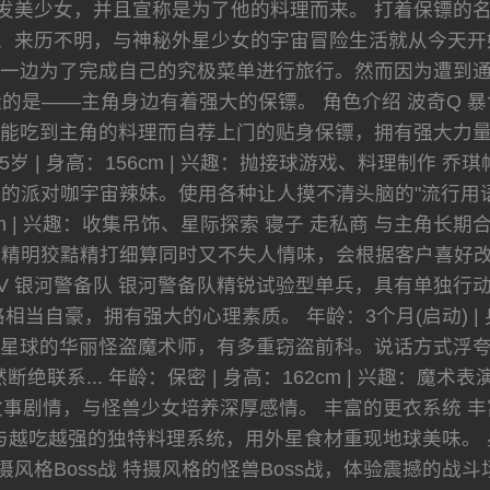
发美少女，并且宣称是为了他的料理而来。 打着保镖的
、来历不明，与神秘外星少女的宇宙冒险生活就从今天开
一边为了完成自己的究极菜单进行旅行。然而因为遭到
的是——主角身边有着强大的保镖。 角色介绍 波奇Q 
能吃到主角的料理而自荐上门的贴身保镖，拥有强大力
65岁 | 身高：156cm | 兴趣：抛接球游戏、料理制作
的派对咖宇宙辣妹。使用各种让人摸不清头脑的"流行用语
52cm | 兴趣：收集吊饰、星际探索 寝子 走私商 与主
明狡黠精打细算同时又不失人情味，会根据客户喜好改变外型。
号V 银河警备队 银河警备队精锐试验型单兵，具有单独
当自豪，拥有强大的心理素质。 年龄：3个月(启动) | 身
克星球的华丽怪盗魔术师，有多重窃盗前科。说话方式浮
绝联系... 年龄：保密 | 身高：162cm | 兴趣：魔
事剧情，与怪兽少女培养深厚感情。 丰富的更衣系统 丰
与越吃越强的独特料理系统，用外星食材重现地球美味。 
摄风格Boss战 特摄风格的怪兽Boss战，体验震撼的战