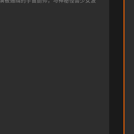
演被通缉的宇宙厨师，与神秘怪兽少女波