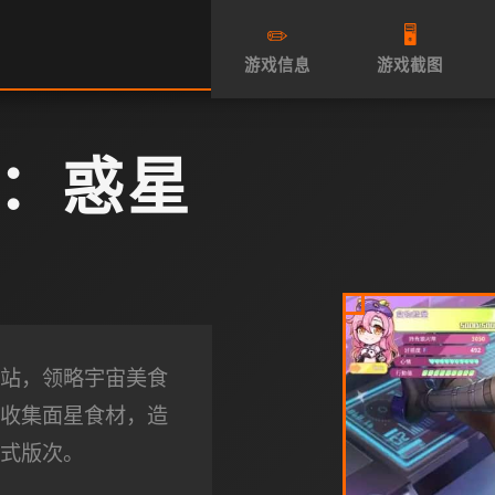
✏️
🖥️
游戏信息
游戏截图
：惑星
站，领略宇宙美食
收集面星食材，造
式版次。