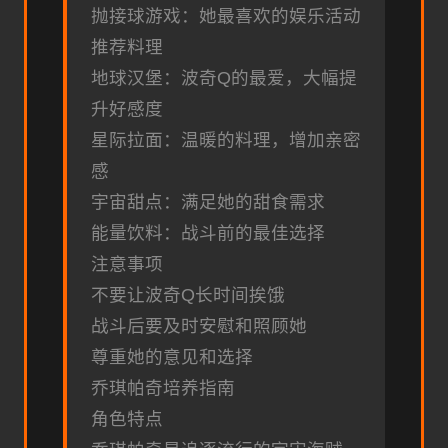
抛接球游戏：她最喜欢的娱乐活动
推荐料理
地球汉堡：波奇Q的最爱，大幅提
升好感度
星际拉面：温暖的料理，增加亲密
感
宇宙甜点：满足她的甜食需求
能量饮料：战斗前的最佳选择
注意事项
不要让波奇Q长时间挨饿
战斗后要及时安慰和照顾她
尊重她的意见和选择
乔琪帕奇培养指南
角色特点