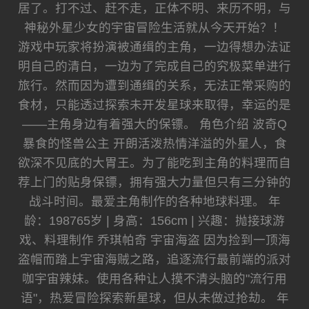
居了。打不过、赶不走，正体不明、来历不明，与
神秘外星少女的宇宙冒险生活就从今天开始？！
游戏中玩家将扮演被通缉的主角，一边得想办法证
明自己的清白，一边为了完成自己的究极菜单进行
旅行。然而因为遭到通缉的关系，无法正常采购的
食材，只能透过探索未开发星球来取得，幸运的是
——主角身边有着强大的保镖。 角色介绍 波奇Q
暴食的怪兽公主 开朗活泼热情洋溢的外星人，食
欲深不见底的大胃王。为了能吃到主角的料理而自
荐上门的贴身保镖，拥有强大力量但只有三分钟的
战斗时间。最爱主角制作的各种地球料理。 年
龄：198765岁 | 身高：156cm | 兴趣：抛接球游
戏、料理制作 乔琪帕奇 宇宙海盗 因为捡到一顶海
盗帽而踏上宇宙海贼之路，追逐流行最前端的派对
咖宇宙辣妹。使用各种让人摸不清头脑的"流行用
语"，热爱冒险探索新星球，但从未做过抢劫。 年