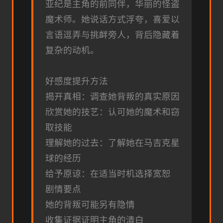
亚纪是主角的前同伴，华丽的怪盗
魔术师。她说话方式浮夸，喜爱以
言语逗弄与挑衅旁人，背后隐藏着
复杂的动机。
好感度提升方法
揭开真相：调查她背叛的真实原因
欣赏她的技艺：认可她的魔术和窃
取技能
理解她的过去：了解她在马吉克星
球的经历
给予原谅：在适当时机选择宽恕
剧情要点
她的背叛可能另有隐情
收集证据证明主角的清白