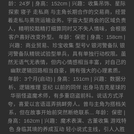
龄：24岁 | 身高：152cm | 兴趣：收集吊饰、星际
探索 寝子 走私商 与主角长期合作的交易商，经营
着走私与黑货运输业务。宇宙大型商会的区域负责
人，精明狡黠精打细算同时又不失人情味，会根据
客户喜好改变外型。 年龄：保密 | 身高：158cm |
兴趣：商业贸易、珍宝收集 型号V 银河警备队 银
河警备队精锐试验型单兵，具有单独行动权限。虽
然无语气无表情，但内心情感相当丰富，对自己的
幽默逻辑回路相当自豪，拥有强大的心理素质。
年龄：3个月(启动) | 身高：151cm | 兴趣：数据分
析、逻辑推理 亚纪 以前的同伴 出身马吉克星球的
华丽怪盗魔术师，有多重窃盗前科。说话方式浮
夸，喜爱以言语逗弄挑衅旁人。曾与主角为搭档关
系，但在故事开始前突然断绝联系... 年龄：保密 |
身高：162cm | 兴趣：魔术表演、古董收集 游戏特
色 身临其境的养成互动 轻小说式主线，引人入胜