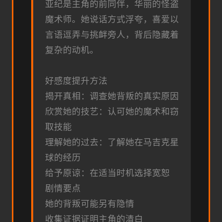
亚纪是主角的前同伴，华丽的怪盗
魔术师。她说话方式浮夸，喜爱以
言语逗弄与挑衅旁人，背后隐藏着
复杂的动机。
好感度提升方法
揭开真相：调查她背叛的真实原因
欣赏她的技艺：认可她的魔术和窃
取技能
理解她的过去：了解她在马吉克星
球的经历
给予原谅：在适当时机选择宽恕
剧情要点
她的背叛可能另有隐情
收集证据证明主角的清白