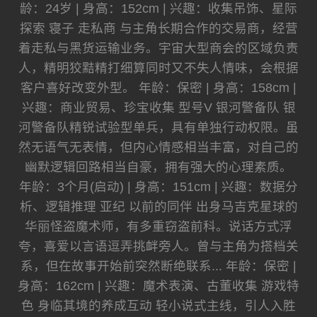
龄：24岁 | 身高：152cm | 兴趣：收集吊饰、星际
探索 寝子 走私商 与主角长期合作的交易商，经营
着走私与黑货运输业务。宇宙大型商会的区域负责
人，精明狡黠精打细算同时又不失人情味，会根据
客户喜好改变外型。 年龄：保密 | 身高：158cm |
兴趣：商业贸易、珍宝收集 型号V 银河警备队 银
河警备队精锐试验型单兵，具有单独行动权限。虽
然无语气无表情，但内心情感相当丰富，对自己的
幽默逻辑回路相当自豪，拥有强大的心理素质。
年龄：3个月(启动) | 身高：151cm | 兴趣：数据分
析、逻辑推理 亚纪 以前的同伴 出身马吉克星球的
华丽怪盗魔术师，有多重窃盗前科。说话方式浮
夸，喜爱以言语逗弄挑衅旁人。曾与主角为搭档关
系，但在故事开始前突然断绝联系... 年龄：保密 |
身高：162cm | 兴趣：魔术表演、古董收集 游戏特
色 身临其境的养成互动 轻小说式主线，引人入胜