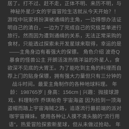
居了。打不过、赶不走，正体不明、来历不明，与
神秘外星少女的宇宙冒险生活就从今天开始？！
游戏中玩家将扮演被通缉的主角，一边得想办法证
明自己的清白，一边为了完成自己的究极菜单进行
旅行。然而因为遭到通缉的关系，无法正常采购的
食材，只能透过探索未开发星球来取得，幸运的是
——主角身边有着强大的保镖。 角色介绍 波奇Q
暴食的怪兽公主 开朗活泼热情洋溢的外星人，食
欲深不见底的大胃王。为了能吃到主角的料理而自
荐上门的贴身保镖，拥有强大力量但只有三分钟的
战斗时间。最爱主角制作的各种地球料理。 年
龄：198765岁 | 身高：156cm | 兴趣：抛接球游
戏、料理制作 乔琪帕奇 宇宙海盗 因为捡到一顶海
盗帽而踏上宇宙海贼之路，追逐流行最前端的派对
咖宇宙辣妹。使用各种让人摸不清头脑的"流行用
语"，热爱冒险探索新星球，但从未做过抢劫。 年