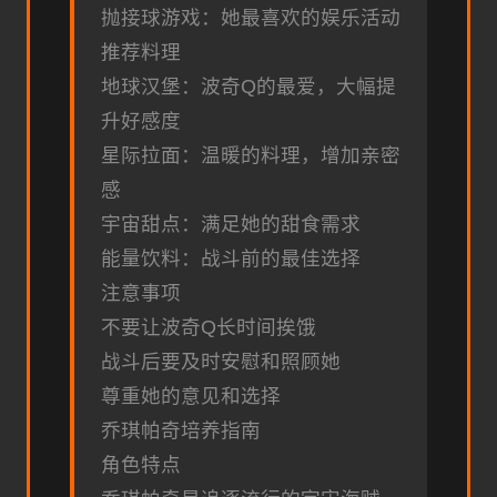
抛接球游戏：她最喜欢的娱乐活动
推荐料理
地球汉堡：波奇Q的最爱，大幅提
升好感度
星际拉面：温暖的料理，增加亲密
感
宇宙甜点：满足她的甜食需求
能量饮料：战斗前的最佳选择
注意事项
不要让波奇Q长时间挨饿
战斗后要及时安慰和照顾她
尊重她的意见和选择
乔琪帕奇培养指南
角色特点