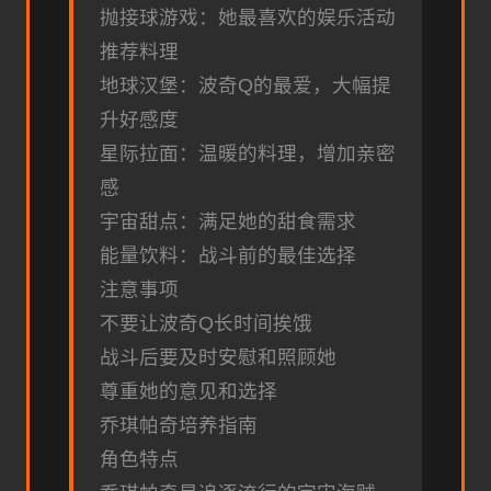
抛接球游戏：她最喜欢的娱乐活动
推荐料理
地球汉堡：波奇Q的最爱，大幅提
升好感度
星际拉面：温暖的料理，增加亲密
感
宇宙甜点：满足她的甜食需求
能量饮料：战斗前的最佳选择
注意事项
不要让波奇Q长时间挨饿
战斗后要及时安慰和照顾她
尊重她的意见和选择
乔琪帕奇培养指南
角色特点