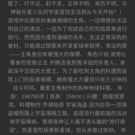
居了。打不过、赶不走，正体不明、来历不明，与
神秘外星少女的宇宙冒险生活就从今天开始？！
游戏中玩家将扮演被通缉的主角，一边得想办法证
明自己的清白，一边为了完成自己的究极菜单进行
旅行。然而因为遭到通缉的关系，无法正常采购的
食材，只能透过探索未开发星球来取得，幸运的是
——主角身边有着强大的保镖。 角色介绍 波奇Q
暴食的怪兽公主 开朗活泼热情洋溢的外星人，食
欲深不见底的大胃王。为了能吃到主角的料理而自
荐上门的贴身保镖，拥有强大力量但只有三分钟的
战斗时间。最爱主角制作的各种地球料理。 年
龄：198765岁 | 身高：156cm | 兴趣：抛接球游
戏、料理制作 乔琪帕奇 宇宙海盗 因为捡到一顶海
盗帽而踏上宇宙海贼之路，追逐流行最前端的派对
咖宇宙辣妹。使用各种让人摸不清头脑的"流行用
语"，热爱冒险探索新星球，但从未做过抢劫。 年