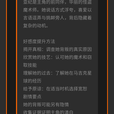
亚纪是主角的前同伴，华丽的怪盗
魔术师。她说话方式浮夸，喜爱以
言语逗弄与挑衅旁人，背后隐藏着
复杂的动机。
好感度提升方法
揭开真相：调查她背叛的真实原因
欣赏她的技艺：认可她的魔术和窃
取技能
理解她的过去：了解她在马吉克星
球的经历
给予原谅：在适当时机选择宽恕
剧情要点
她的背叛可能另有隐情
收集证据证明主角的清白