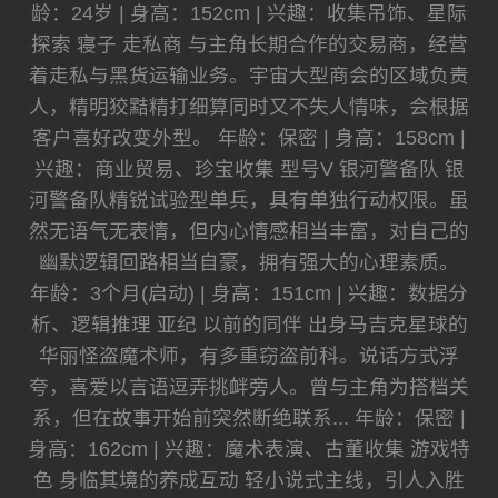
龄：24岁 | 身高：152cm | 兴趣：收集吊饰、星际
探索 寝子 走私商 与主角长期合作的交易商，经营
着走私与黑货运输业务。宇宙大型商会的区域负责
人，精明狡黠精打细算同时又不失人情味，会根据
客户喜好改变外型。 年龄：保密 | 身高：158cm |
兴趣：商业贸易、珍宝收集 型号V 银河警备队 银
河警备队精锐试验型单兵，具有单独行动权限。虽
然无语气无表情，但内心情感相当丰富，对自己的
幽默逻辑回路相当自豪，拥有强大的心理素质。
年龄：3个月(启动) | 身高：151cm | 兴趣：数据分
析、逻辑推理 亚纪 以前的同伴 出身马吉克星球的
华丽怪盗魔术师，有多重窃盗前科。说话方式浮
夸，喜爱以言语逗弄挑衅旁人。曾与主角为搭档关
系，但在故事开始前突然断绝联系... 年龄：保密 |
身高：162cm | 兴趣：魔术表演、古董收集 游戏特
色 身临其境的养成互动 轻小说式主线，引人入胜