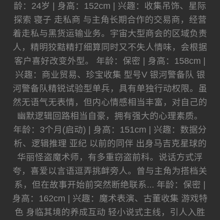
龄：24岁 | 身高：152cm | 兴趣：收集吊饰、星际
探索 寝子 走私商 与主角长期合作的交易商，经营
着走私与黑货运输业务。宇宙大型商会的区域负责
人，精明狡黠精打细算同时又不失人情味，会根据
客户喜好改变外型。 年龄：保密 | 身高：158cm |
兴趣：商业贸易、珍宝收集 型号V 银河警备队 银
河警备队精锐试验型单兵，具有单独行动权限。虽
然无语气无表情，但内心情感相当丰富，对自己的
幽默逻辑回路相当自豪，拥有强大的心理素质。
年龄：3个月(启动) | 身高：151cm | 兴趣：数据分
析、逻辑推理 亚纪 以前的同伴 出身马吉克星球的
华丽怪盗魔术师，有多重窃盗前科。说话方式浮
夸，喜爱以言语逗弄挑衅旁人。曾与主角为搭档关
系，但在故事开始前突然断绝联系... 年龄：保密 |
身高：162cm | 兴趣：魔术表演、古董收集 游戏特
色 身临其境的养成互动 轻小说式主线，引人入胜