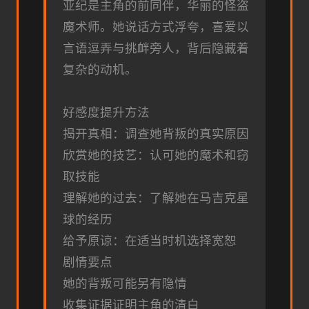
亚纪是主角的前同伴，华丽的怪盗
魔术师。她说话方式浮夸，喜爱以
言语逗弄与挑衅旁人，背后隐藏着
复杂的动机。
好感度提升方法
揭开真相：调查她背叛的真实原因
欣赏她的技艺：认可她的魔术和窃
取技能
理解她的过去：了解她在马吉克星
球的经历
给予原谅：在适当时机选择宽恕
剧情要点
她的背叛可能另有隐情
收集证据证明主角的清白