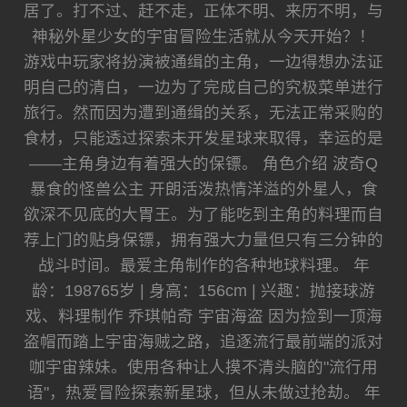
居了。打不过、赶不走，正体不明、来历不明，与
神秘外星少女的宇宙冒险生活就从今天开始？！
游戏中玩家将扮演被通缉的主角，一边得想办法证
明自己的清白，一边为了完成自己的究极菜单进行
旅行。然而因为遭到通缉的关系，无法正常采购的
食材，只能透过探索未开发星球来取得，幸运的是
——主角身边有着强大的保镖。 角色介绍 波奇Q
暴食的怪兽公主 开朗活泼热情洋溢的外星人，食
欲深不见底的大胃王。为了能吃到主角的料理而自
荐上门的贴身保镖，拥有强大力量但只有三分钟的
战斗时间。最爱主角制作的各种地球料理。 年
龄：198765岁 | 身高：156cm | 兴趣：抛接球游
戏、料理制作 乔琪帕奇 宇宙海盗 因为捡到一顶海
盗帽而踏上宇宙海贼之路，追逐流行最前端的派对
咖宇宙辣妹。使用各种让人摸不清头脑的"流行用
语"，热爱冒险探索新星球，但从未做过抢劫。 年