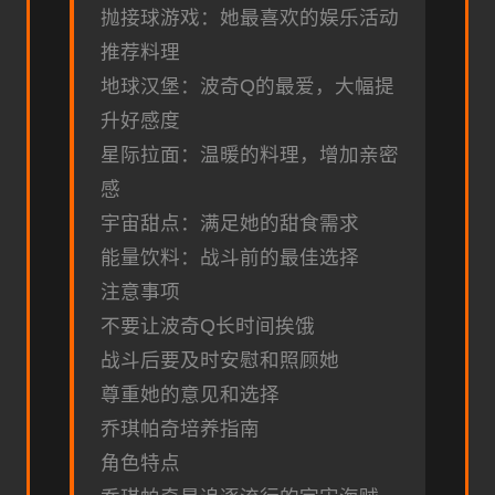
抛接球游戏：她最喜欢的娱乐活动
推荐料理
地球汉堡：波奇Q的最爱，大幅提
升好感度
星际拉面：温暖的料理，增加亲密
感
宇宙甜点：满足她的甜食需求
能量饮料：战斗前的最佳选择
注意事项
不要让波奇Q长时间挨饿
战斗后要及时安慰和照顾她
尊重她的意见和选择
乔琪帕奇培养指南
角色特点