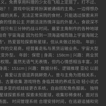
名义，免费享用料理的少女在飞船上定居了。打不过、
始？！ 游戏中玩家将扮演被通缉的主角，一边得想办
通缉的关系，无法正常采购的食材，只能透过探索未开
暴食的怪兽公主 开朗活泼热情洋溢的外星人，食欲深不
量但只有三分钟的战斗时间。最爱主角制作的各种地球
 乔琪帕奇 宇宙海盗 因为捡到一顶海盗帽而踏上宇宙海贼之
"，热爱冒险探索新星球，但从未做过抢劫。 年龄：
角长期合作的交易商，经营着走私与黑货运输业务。宇宙大型
 年龄：保密 | 身高：158cm | 兴趣：商业贸
行动权限。虽然无语气无表情，但内心情感相当丰富，对
高：151cm | 兴趣：数据分析、逻辑推理 亚纪 以前
夸，喜爱以言语逗弄挑衅旁人。曾与主角为搭档关系，
术表演、古董收集 游戏特色 身临其境的养成互动 轻小说式
富多变的纸娃娃更衣系统，自由搭配角色服装。 独特
星球探索系统 探索未知星球，收集珍稀食材，面对当
斗场面。 时间管理系统 合理安排时间，在逃避追捕和完