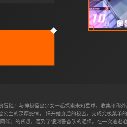
食冒险！与神秘怪兽少女一起探索未知星球，收集珍稀外
兽公主的深厚感情， 揭开她身后的秘密，完成究极菜单的美
同伴」的背叛，遭到了银河警备队的通缉。在一次逃避