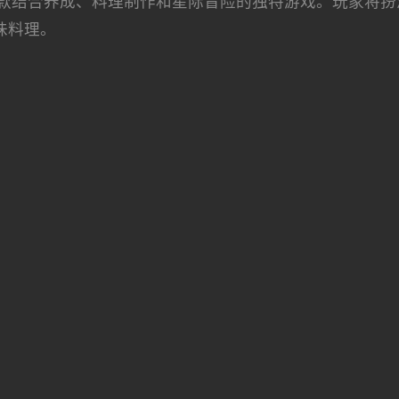
款结合养成、料理制作和星际冒险的独特游戏。玩家将扮
味料理。