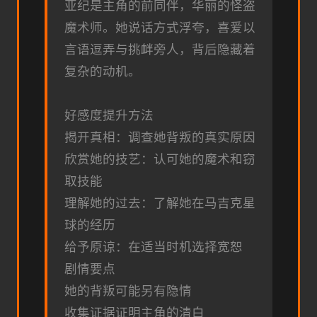
亚纪是主角的前同伴，华丽的怪盗
魔术师。她说话方式浮夸，喜爱以
言语逗弄与挑衅旁人，背后隐藏着
复杂的动机。
好感度提升方法
揭开真相：调查她背叛的真实原因
欣赏她的技艺：认可她的魔术和窃
取技能
理解她的过去：了解她在马吉克星
球的经历
给予原谅：在适当时机选择宽恕
剧情要点
她的背叛可能另有隐情
收集证据证明主角的清白