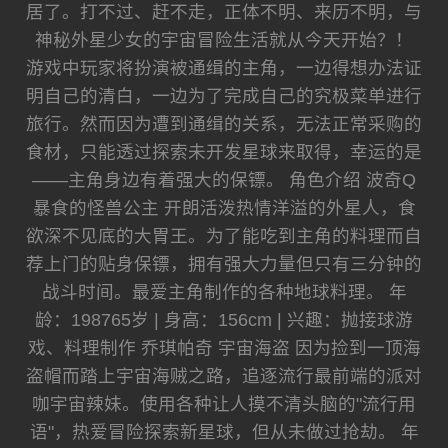
居了。打不过、赶不走，正体不明、来历不明，与
神秘外星少女的宇宙冒险生活就从今天开始？！
游戏中玩家将扮演被通缉的主角，一边得想办法证
明自己的清白，一边为了完成自己的究极菜单进行
旅行。然而因为遭到通缉的关系，无法正常采购的
食材，只能透过探索未开发星球来取得，幸运的是
——主角身边有着强大的保镖。 角色介绍 波奇Q
暴食的怪兽公主 开朗活泼热情洋溢的外星人，食
欲深不见底的大胃王。为了能吃到主角的料理而自
荐上门的贴身保镖，拥有强大力量但只有三分钟的
战斗时间。最爱主角制作的各种地球料理。 年
龄：198765岁 | 身高：156cm | 兴趣：抛接球游
戏、料理制作 乔琪帕奇 宇宙海盗 因为捡到一顶海
盗帽而踏上宇宙海贼之路，追逐流行最前端的派对
咖宇宙辣妹。使用各种让人摸不清头脑的"流行用
语"，热爱冒险探索新星球，但从未做过抢劫。 年