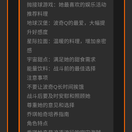
抛接球游戏：她最喜欢的娱乐活动
推荐料理
地球汉堡：波奇Q的最爱，大幅提
升好感度
星际拉面：温暖的料理，增加亲密
感
宇宙甜点：满足她的甜食需求
能量饮料：战斗前的最佳选择
注意事项
不要让波奇Q长时间挨饿
战斗后要及时安慰和照顾她
尊重她的意见和选择
乔琪帕奇培养指南
角色特点