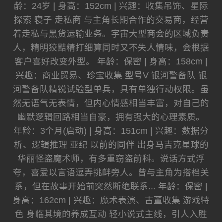
龄：24岁 | 身高：152cm | 兴趣：收集吊饰、星际
探索 寝子 走私商 与主角长期合作的交易商，经营
着走私与黑货运输业务。宇宙大型商会的区域负责
人，精明狡黠精打细算同时又不失人情味，会根据
客户喜好改变外型。 年龄：保密 | 身高：158cm |
兴趣：商业贸易、珍宝收集 型号V 银河警备队 银
河警备队精锐试验型单兵，具有单独行动权限。虽
然无语气无表情，但内心情感相当丰富，对自己的
幽默逻辑回路相当自豪，拥有强大的心理素质。
年龄：3个月(启动) | 身高：151cm | 兴趣：数据分
析、逻辑推理 亚纪 以前的同伴 出身马吉克星球的
华丽怪盗魔术师，有多重窃盗前科。说话方式浮
夸，喜爱以言语逗弄挑衅旁人。曾与主角为搭档关
系，但在故事开始前突然断绝联系... 年龄：保密 |
身高：162cm | 兴趣：魔术表演、古董收集 游戏特
色 身临其境的养成互动 轻小说式主线，引人入胜