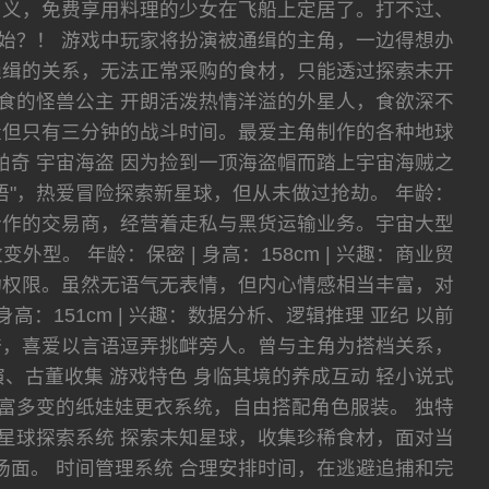
名义，免费享用料理的少女在飞船上定居了。打不过、
始？！ 游戏中玩家将扮演被通缉的主角，一边得想办
通缉的关系，无法正常采购的食材，只能透过探索未开
暴食的怪兽公主 开朗活泼热情洋溢的外星人，食欲深不
量但只有三分钟的战斗时间。最爱主角制作的各种地球
 乔琪帕奇 宇宙海盗 因为捡到一顶海盗帽而踏上宇宙海贼之
"，热爱冒险探索新星球，但从未做过抢劫。 年龄：
角长期合作的交易商，经营着走私与黑货运输业务。宇宙大型
 年龄：保密 | 身高：158cm | 兴趣：商业贸
行动权限。虽然无语气无表情，但内心情感相当丰富，对
高：151cm | 兴趣：数据分析、逻辑推理 亚纪 以前
夸，喜爱以言语逗弄挑衅旁人。曾与主角为搭档关系，
术表演、古董收集 游戏特色 身临其境的养成互动 轻小说式
富多变的纸娃娃更衣系统，自由搭配角色服装。 独特
星球探索系统 探索未知星球，收集珍稀食材，面对当
斗场面。 时间管理系统 合理安排时间，在逃避追捕和完