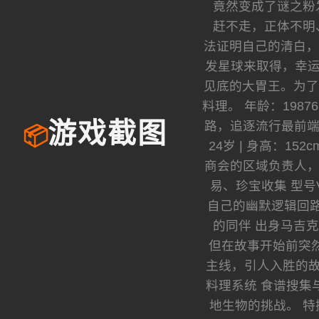
竟然变成了谜之粉
赶不走，正体不明
法证明自己的清白，
发星球来取得，幸运
见底的大胃王。为了
料理。 年龄：1987
路，追逐流行最前端
游戏截图
📦
24岁 | 身高：1
商会的区域负责人，精
易、珍宝收集 型
自己的幽默逻辑回路相
的同伴 出身马吉
但在故事开始前突然断
主线，引人入胜的故
料理系统 食谱搜集
地生物的挑战。 特