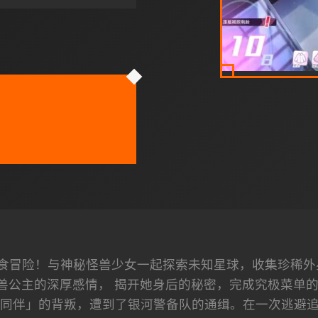
食冒险！与神秘怪兽少女一起探索未知星球，收集珍稀外
兽公主的深厚感情， 揭开她身后的秘密，完成究极菜单的美
同伴」的背叛，遭到了银河警备队的通缉。在一次逃避