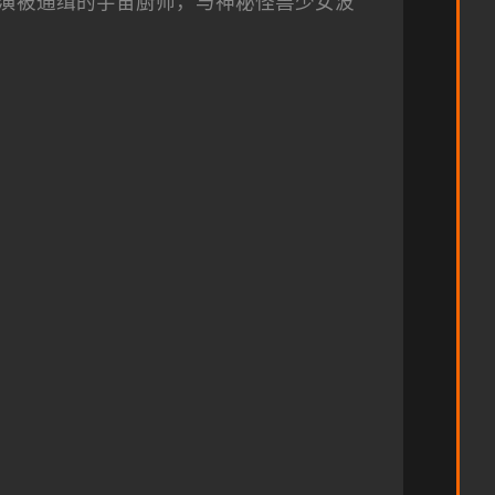
演被通缉的宇宙厨师，与神秘怪兽少女波