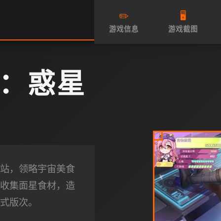
✏️
🖥️
游戏信息
游戏截图
：惑星
站，领略宇宙美食
收集面星食材，造
式版次。