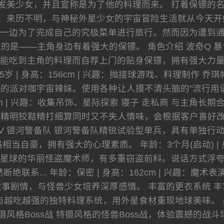
发美少女，并且宣称是为了他的料理而来。 打着保镖的
、来历不明，与神秘外星少女的宇宙冒险生活就从今天开
一边为了完成自己的究极菜单进行旅行。然而因为遭到
的是——主角身边有着强大的保镖。 角色介绍 波奇Q 
能吃到主角的料理而自荐上门的贴身保镖，拥有强大力
65岁 | 身高：156cm | 兴趣：抛接球游戏、料理制作
的派对咖宇宙辣妹。使用各种让人摸不清头脑的"流行用语
52cm | 兴趣：收集吊饰、星际探索 寝子 走私商 与主
明狡黠精打细算同时又不失人情味，会根据客户喜好改变外型。
号V 银河警备队 银河警备队精锐试验型单兵，具有单独
当自豪，拥有强大的心理素质。 年龄：3个月(启动) | 身
克星球的华丽怪盗魔术师，有多重窃盗前科。说话方式浮
绝联系... 年龄：保密 | 身高：162cm | 兴趣：魔
事剧情，与怪兽少女培养深厚感情。 丰富的更衣系统 丰
与越吃越强的独特料理系统，用外星食材重现地球美味。 
摄风格Boss战 特摄风格的怪兽Boss战，体验震撼的战