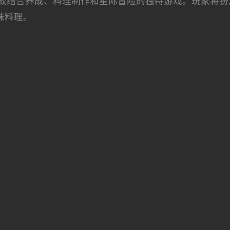
款结合养成、料理制作和星际冒险的独特游戏。玩家将扮
味料理。