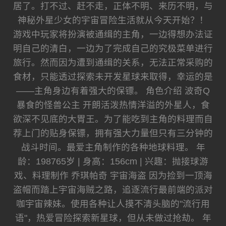
居了。打不过、赶不走，正体不明、来历不明，与
神秘外星少女的宇宙冒险生活就从今天开始？！
游戏中玩家将扮演被通缉的主角，一边得想办法证
明自己的清白，一边为了完成自己的究极菜单进行
旅行。然而因为遭到通缉的关系，无法正常采购的
食材，只能透过探索未开发星球来取得，幸运的是
——主角身边有着强大的保镖。 角色介绍 波奇Q
暴食的怪兽公主 开朗活泼热情洋溢的外星人，食
欲深不见底的大胃王。为了能吃到主角的料理而自
荐上门的贴身保镖，拥有强大力量但只有三分钟的
战斗时间。最爱主角制作的各种地球料理。 年
龄：198765岁 | 身高：156cm | 兴趣：抛接球游
戏、料理制作 乔琪帕奇 宇宙海盗 因为捡到一顶海
盗帽而踏上宇宙海贼之路，追逐流行最前端的派对
咖宇宙辣妹。使用各种让人摸不清头脑的"流行用
语"，热爱冒险探索新星球，但从未做过抢劫。 年