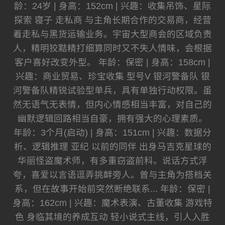
龄：24岁 | 身高：152cm | 兴趣：收集吊饰、星际
探索 寝子 走私商 与主角长期合作的交易商，经营
着走私与黑货运输业务。宇宙大型商会的区域负责
人，精明狡黠精打细算同时又不失人情味，会根据
客户喜好改变外型。 年龄：保密 | 身高：158cm |
兴趣：商业贸易、珍宝收集 型号V 银河警备队 银
河警备队精锐试验型单兵，具有单独行动权限。虽
然无语气无表情，但内心情感相当丰富，对自己的
幽默逻辑回路相当自豪，拥有强大的心理素质。
年龄：3个月(启动) | 身高：151cm | 兴趣：数据分
析、逻辑推理 亚纪 以前的同伴 出身马吉克星球的
华丽怪盗魔术师，有多重窃盗前科。说话方式浮
夸，喜爱以言语逗弄挑衅旁人。曾与主角为搭档关
系，但在故事开始前突然断绝联系... 年龄：保密 |
身高：162cm | 兴趣：魔术表演、古董收集 游戏特
色 身临其境的养成互动 轻小说式主线，引人入胜