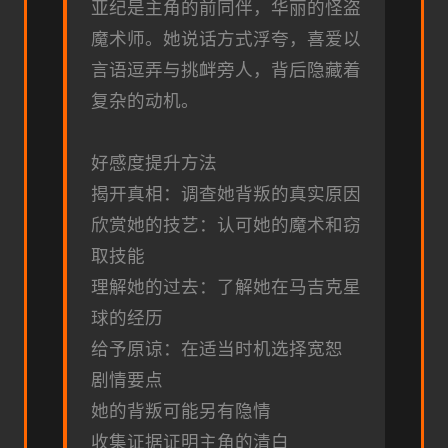
亚纪是主角的前同伴，华丽的怪盗
魔术师。她说话方式浮夸，喜爱以
言语逗弄与挑衅旁人，背后隐藏着
复杂的动机。
好感度提升方法
揭开真相：调查她背叛的真实原因
欣赏她的技艺：认可她的魔术和窃
取技能
理解她的过去：了解她在马吉克星
球的经历
给予原谅：在适当时机选择宽恕
剧情要点
她的背叛可能另有隐情
收集证据证明主角的清白