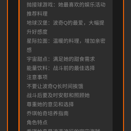
抛接球游戏：她最喜欢的娱乐活动
推荐料理
地球汉堡：波奇Q的最爱，大幅提
升好感度
星际拉面：温暖的料理，增加亲密
感
宇宙甜点：满足她的甜食需求
能量饮料：战斗前的最佳选择
注意事项
不要让波奇Q长时间挨饿
战斗后要及时安慰和照顾她
尊重她的意见和选择
乔琪帕奇培养指南
角色特点