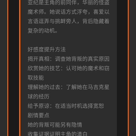
亚纪是主角的前同伴，华丽的怪盗
魔术师。她说话方式浮夸，喜爱以
言语逗弄与挑衅旁人，背后隐藏着
复杂的动机。
好感度提升方法
揭开真相：调查她背叛的真实原因
欣赏她的技艺：认可她的魔术和窃
取技能
理解她的过去：了解她在马吉克星
球的经历
给予原谅：在适当时机选择宽恕
剧情要点
她的背叛可能另有隐情
收集证据证明主角的清白