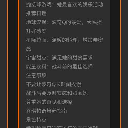
抛接球游戏：她最喜欢的娱乐活动
推荐料理
地球汉堡：波奇Q的最爱，大幅提
升好感度
星际拉面：温暖的料理，增加亲密
感
宇宙甜点：满足她的甜食需求
能量饮料：战斗前的最佳选择
注意事项
不要让波奇Q长时间挨饿
战斗后要及时安慰和照顾她
尊重她的意见和选择
乔琪帕奇培养指南
角色特点