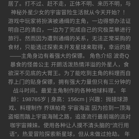
居了。打不过、赶不走，正体不明、来历不明，与
神秘外星少女的宇宙冒险生活就从今天开始？！
游戏中玩家将扮演被通缉的主角，一边得想办法证
明自己的清白，一边为了完成自己的究极菜单进行
旅行。然而因为遭到通缉的关系，无法正常采购的
食材，只能透过探索未开发星球来取得，幸运的是
——主角身边有着强大的保镖。 角色介绍 波奇Q
暴食的怪兽公主 开朗活泼热情洋溢的外星人，食
欲深不见底的大胃王。为了能吃到主角的料理而自
荐上门的贴身保镖，拥有强大力量但只有三分钟的
战斗时间。最爱主角制作的各种地球料理。 年
龄：198765岁 | 身高：156cm | 兴趣：抛接球游
戏、料理制作 乔琪帕奇 宇宙海盗 因为捡到一顶海
盗帽而踏上宇宙海贼之路，追逐流行最前端的派对
咖宇宙辣妹。使用各种让人摸不清头脑的"流行用
语"，热爱冒险探索新星球，但从未做过抢劫。 年