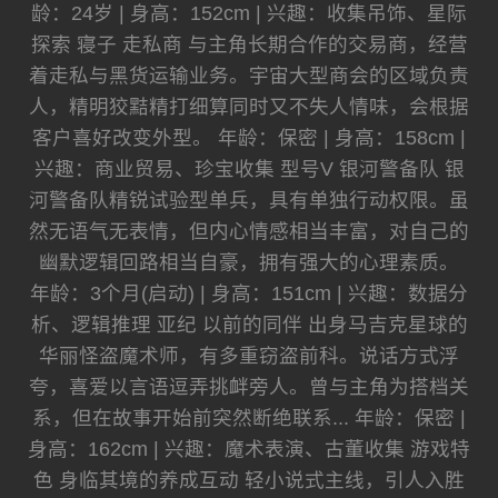
龄：24岁 | 身高：152cm | 兴趣：收集吊饰、星际
探索 寝子 走私商 与主角长期合作的交易商，经营
着走私与黑货运输业务。宇宙大型商会的区域负责
人，精明狡黠精打细算同时又不失人情味，会根据
客户喜好改变外型。 年龄：保密 | 身高：158cm |
兴趣：商业贸易、珍宝收集 型号V 银河警备队 银
河警备队精锐试验型单兵，具有单独行动权限。虽
然无语气无表情，但内心情感相当丰富，对自己的
幽默逻辑回路相当自豪，拥有强大的心理素质。
年龄：3个月(启动) | 身高：151cm | 兴趣：数据分
析、逻辑推理 亚纪 以前的同伴 出身马吉克星球的
华丽怪盗魔术师，有多重窃盗前科。说话方式浮
夸，喜爱以言语逗弄挑衅旁人。曾与主角为搭档关
系，但在故事开始前突然断绝联系... 年龄：保密 |
身高：162cm | 兴趣：魔术表演、古董收集 游戏特
色 身临其境的养成互动 轻小说式主线，引人入胜