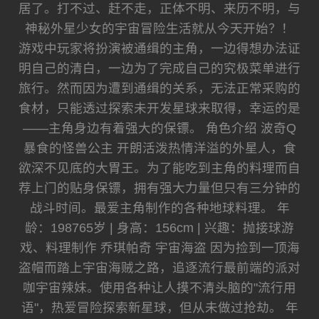
居了。打不过、赶不走，正体不明、来历不明，与
神秘外星少女的宇宙冒险生活就从今天开始？！
游戏中玩家将扮演被通缉的主角，一边得想办法证
明自己的清白，一边为了完成自己的究极菜单进行
旅行。然而因为遭到通缉的关系，无法正常采购的
食材，只能透过探索未开发星球来取得，幸运的是
——主角身边有着强大的保镖。 角色介绍 波奇Q
暴食的怪兽公主 开朗活泼热情洋溢的外星人，食
欲深不见底的大胃王。为了能吃到主角的料理而自
荐上门的贴身保镖，拥有强大力量但只有三分钟的
战斗时间。最爱主角制作的各种地球料理。 年
龄：198765岁 | 身高：156cm | 兴趣：抛接球游
戏、料理制作 乔琪帕奇 宇宙海盗 因为捡到一顶海
盗帽而踏上宇宙海贼之路，追逐流行最前端的派对
咖宇宙辣妹。使用各种让人摸不清头脑的"流行用
语"，热爱冒险探索新星球，但从未做过抢劫。 年