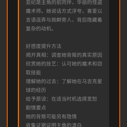
亚纪是主角的前同伴，华丽的怪盗
魔术师。她说话方式浮夸，喜爱以
言语逗弄与挑衅旁人，背后隐藏着
复杂的动机。
好感度提升方法
揭开真相：调查她背叛的真实原因
欣赏她的技艺：认可她的魔术和窃
取技能
理解她的过去：了解她在马吉克星
球的经历
给予原谅：在适当时机选择宽恕
剧情要点
她的背叛可能另有隐情
收集证据证明主角的清白