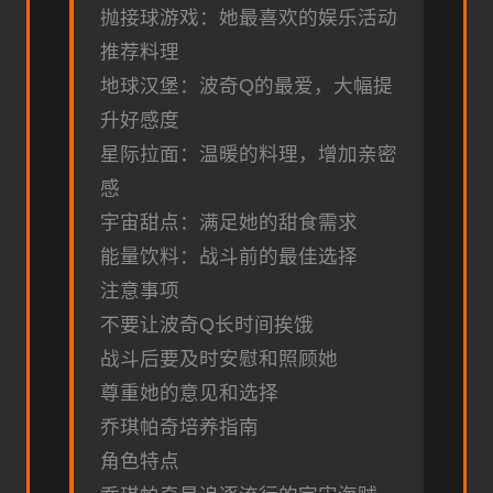
抛接球游戏：她最喜欢的娱乐活动
推荐料理
地球汉堡：波奇Q的最爱，大幅提
升好感度
星际拉面：温暖的料理，增加亲密
感
宇宙甜点：满足她的甜食需求
能量饮料：战斗前的最佳选择
注意事项
不要让波奇Q长时间挨饿
战斗后要及时安慰和照顾她
尊重她的意见和选择
乔琪帕奇培养指南
角色特点