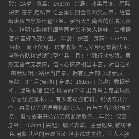
龄：24岁 | 身高：152cm | 兴趣：收集吊饰、星际
探索 寝子 走私商 与主角长期合作的交易商，经营
着走私与黑货运输业务。宇宙大型商会的区域负责
人，精明狡黠精打细算同时又不失人情味，会根据
客户喜好改变外型。 年龄：保密 | 身高：158cm |
兴趣：商业贸易、珍宝收集 型号V 银河警备队 银
河警备队精锐试验型单兵，具有单独行动权限。虽
然无语气无表情，但内心情感相当丰富，对自己的
幽默逻辑回路相当自豪，拥有强大的心理素质。
年龄：3个月(启动) | 身高：151cm | 兴趣：数据分
析、逻辑推理 亚纪 以前的同伴 出身马吉克星球的
华丽怪盗魔术师，有多重窃盗前科。说话方式浮
夸，喜爱以言语逗弄挑衅旁人。曾与主角为搭档关
系，但在故事开始前突然断绝联系... 年龄：保密 |
身高：162cm | 兴趣：魔术表演、古董收集 游戏特
色 身临其境的养成互动 轻小说式主线，引人入胜