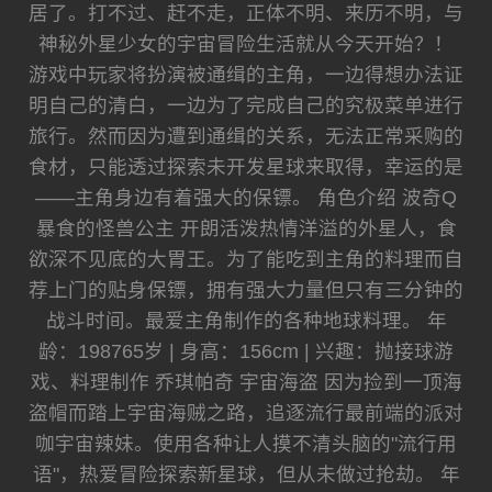
居了。打不过、赶不走，正体不明、来历不明，与
神秘外星少女的宇宙冒险生活就从今天开始？！
游戏中玩家将扮演被通缉的主角，一边得想办法证
明自己的清白，一边为了完成自己的究极菜单进行
旅行。然而因为遭到通缉的关系，无法正常采购的
食材，只能透过探索未开发星球来取得，幸运的是
——主角身边有着强大的保镖。 角色介绍 波奇Q
暴食的怪兽公主 开朗活泼热情洋溢的外星人，食
欲深不见底的大胃王。为了能吃到主角的料理而自
荐上门的贴身保镖，拥有强大力量但只有三分钟的
战斗时间。最爱主角制作的各种地球料理。 年
龄：198765岁 | 身高：156cm | 兴趣：抛接球游
戏、料理制作 乔琪帕奇 宇宙海盗 因为捡到一顶海
盗帽而踏上宇宙海贼之路，追逐流行最前端的派对
咖宇宙辣妹。使用各种让人摸不清头脑的"流行用
语"，热爱冒险探索新星球，但从未做过抢劫。 年