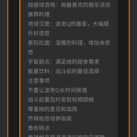
抛接球游戏：她最喜欢的娱乐活动
推荐料理
地球汉堡：波奇Q的最爱，大幅提
升好感度
星际拉面：温暖的料理，增加亲密
感
宇宙甜点：满足她的甜食需求
能量饮料：战斗前的最佳选择
注意事项
不要让波奇Q长时间挨饿
战斗后要及时安慰和照顾她
尊重她的意见和选择
乔琪帕奇培养指南
角色特点