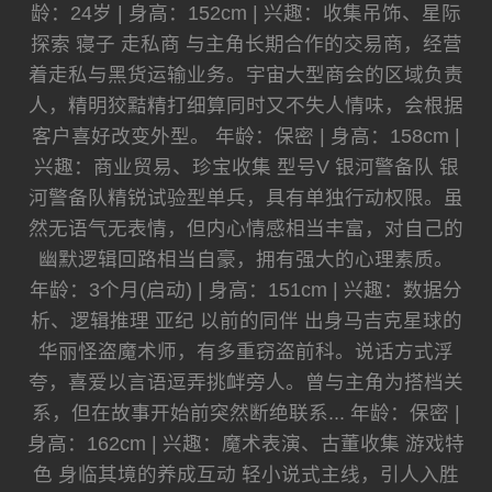
龄：24岁 | 身高：152cm | 兴趣：收集吊饰、星际
探索 寝子 走私商 与主角长期合作的交易商，经营
着走私与黑货运输业务。宇宙大型商会的区域负责
人，精明狡黠精打细算同时又不失人情味，会根据
客户喜好改变外型。 年龄：保密 | 身高：158cm |
兴趣：商业贸易、珍宝收集 型号V 银河警备队 银
河警备队精锐试验型单兵，具有单独行动权限。虽
然无语气无表情，但内心情感相当丰富，对自己的
幽默逻辑回路相当自豪，拥有强大的心理素质。
年龄：3个月(启动) | 身高：151cm | 兴趣：数据分
析、逻辑推理 亚纪 以前的同伴 出身马吉克星球的
华丽怪盗魔术师，有多重窃盗前科。说话方式浮
夸，喜爱以言语逗弄挑衅旁人。曾与主角为搭档关
系，但在故事开始前突然断绝联系... 年龄：保密 |
身高：162cm | 兴趣：魔术表演、古董收集 游戏特
色 身临其境的养成互动 轻小说式主线，引人入胜