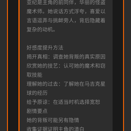
亚纪是主角的前同伴，华丽的怪盗
魔术师。她说话方式浮夸，喜爱以
言语逗弄与挑衅旁人，背后隐藏着
复杂的动机。
好感度提升方法
揭开真相：调查她背叛的真实原因
欣赏她的技艺：认可她的魔术和窃
取技能
理解她的过去：了解她在马吉克星
球的经历
给予原谅：在适当时机选择宽恕
剧情要点
她的背叛可能另有隐情
收集证据证明主角的清白