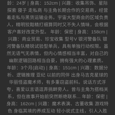
龄：24岁 | 身高：152cm | 兴趣：收集吊饰、星际
探索 寝子 走私商 与主角长期合作的交易商，经营
着走私与黑货运输业务。宇宙大型商会的区域负责
人，精明狡黠精打细算同时又不失人情味，会根据
客户喜好改变外型。 年龄：保密 | 身高：158cm |
兴趣：商业贸易、珍宝收集 型号V 银河警备队 银
河警备队精锐试验型单兵，具有单独行动权限。虽
然无语气无表情，但内心情感相当丰富，对自己的
幽默逻辑回路相当自豪，拥有强大的心理素质。
年龄：3个月(启动) | 身高：151cm | 兴趣：数据分
析、逻辑推理 亚纪 以前的同伴 出身马吉克星球的
华丽怪盗魔术师，有多重窃盗前科。说话方式浮
夸，喜爱以言语逗弄挑衅旁人。曾与主角为搭档关
系，但在故事开始前突然断绝联系... 年龄：保密 |
身高：162cm | 兴趣：魔术表演、古董收集 游戏特
色 身临其境的养成互动 轻小说式主线，引人入胜