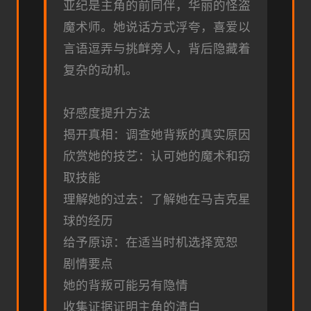
亚纪是主角的前同伴，华丽的怪盗
魔术师。她说话方式浮夸，喜爱以
言语逗弄与挑衅旁人，背后隐藏着
复杂的动机。
好感度提升方法
揭开真相：调查她背叛的真实原因
欣赏她的技艺：认可她的魔术和窃
取技能
理解她的过去：了解她在马吉克星
球的经历
给予原谅：在适当时机选择宽恕
剧情要点
她的背叛可能另有隐情
收集证据证明主角的清白