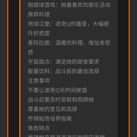
抛接球游戏：她最喜欢的娱乐活动
推荐料理
地球汉堡：波奇Q的最爱，大幅提
升好感度
星际拉面：温暖的料理，增加亲密
感
宇宙甜点：满足她的甜食需求
能量饮料：战斗前的最佳选择
注意事项
不要让波奇Q长时间挨饿
战斗后要及时安慰和照顾她
尊重她的意见和选择
乔琪帕奇培养指南
角色特点