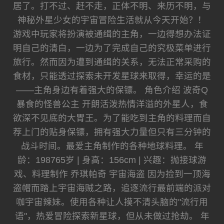
居了。打不过、赶不走，正体不明、来历不明，与
神秘外星少女的宇宙冒险生活就从今天开始？！
游戏中玩家将扮演被通缉的主角，一边得想办法证
明自己的清白，一边为了完成自己的究极菜单进行
旅行。然而因为遭到通缉的关系，无法正常采购的
食材，只能透过探索未开发星球来取得，幸运的是
——主角身边有着强大的保镖。 角色介绍 波奇Q
暴食的怪兽公主 开朗活泼热情洋溢的外星人，食
欲深不见底的大胃王。为了能吃到主角的料理而自
荐上门的贴身保镖，拥有强大力量但只有三分钟的
战斗时间。最爱主角制作的各种地球料理。 年
龄：198765岁 | 身高：156cm | 兴趣：抛接球游
戏、料理制作 乔琪帕奇 宇宙海盗 因为捡到一顶海
盗帽而踏上宇宙海贼之路，追逐流行最前端的派对
咖宇宙辣妹。使用各种让人摸不清头脑的"流行用
语"，热爱冒险探索新星球，但从未做过抢劫。 年