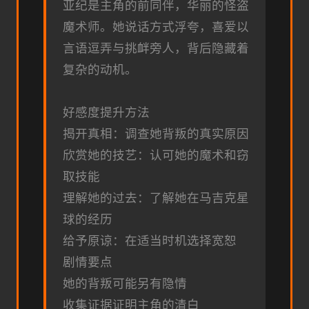
亚纪是主角的前同伴，华丽的怪盗
魔术师。她说话方式浮夸，喜爱以
言语逗弄与挑衅旁人，背后隐藏着
复杂的动机。
好感度提升方法
揭开真相：调查她背叛的真实原因
欣赏她的技艺：认可她的魔术和窃
取技能
理解她的过去：了解她在马吉克星
球的经历
给予原谅：在适当时机选择宽恕
剧情要点
她的背叛可能另有隐情
收集证据证明主角的清白