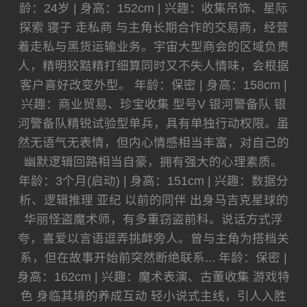
龄：24岁 | 身高：152cm | 兴趣：收集吊饰、星际
探索 寝子 走私商 与主角长期合作的交易商，经营
着走私与黑货运输业务。宇宙大型商会的区域负责
人，精明狡黠精打细算同时又不失人情味，会根据
客户喜好改变外型。 年龄：保密 | 身高：158cm |
兴趣：商业贸易、珍宝收集 型号V 银河警备队 银
河警备队精锐试验型单兵，具有单独行动权限。虽
然无语气无表情，但内心情感相当丰富，对自己的
幽默逻辑回路相当自豪，拥有强大的心理素质。
年龄：3个月(启动) | 身高：151cm | 兴趣：数据分
析、逻辑推理 亚纪 以前的同伴 出身马吉克星球的
华丽怪盗魔术师，有多重窃盗前科。说话方式浮
夸，喜爱以言语逗弄挑衅旁人。曾与主角为搭档关
系，但在故事开始前突然断绝联系... 年龄：保密 |
身高：162cm | 兴趣：魔术表演、古董收集 游戏特
色 身临其境的养成互动 轻小说式主线，引人入胜