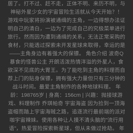
居了。打不过、赶不走，正体不明、来历不明，与
神秘外星少女的宇宙冒险生活就从今天开始？！
游戏中玩家将扮演被通缉的主角，一边得想办法证
明自己的清白，一边为了完成自己的究极菜单进行
旅行。然而因为遭到通缉的关系，无法正常采购的
食材，只能透过探索未开发星球来取得，幸运的是
——主角身边有着强大的保镖。 角色介绍 波奇Q
暴食的怪兽公主 开朗活泼热情洋溢的外星人，食
欲深不见底的大胃王。为了能吃到主角的料理而自
荐上门的贴身保镖，拥有强大力量但只有三分钟的
战斗时间。最爱主角制作的各种地球料理。 年
龄：198765岁 | 身高：156cm | 兴趣：抛接球游
戏、料理制作 乔琪帕奇 宇宙海盗 因为捡到一顶海
盗帽而踏上宇宙海贼之路，追逐流行最前端的派对
咖宇宙辣妹。使用各种让人摸不清头脑的"流行用
语"，热爱冒险探索新星球，但从未做过抢劫。 年