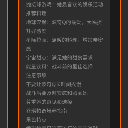
抛接球游戏：她最喜欢的娱乐活动
推荐料理
地球汉堡：波奇Q的最爱，大幅提
升好感度
星际拉面：温暖的料理，增加亲密
感
宇宙甜点：满足她的甜食需求
能量饮料：战斗前的最佳选择
注意事项
不要让波奇Q长时间挨饿
战斗后要及时安慰和照顾她
尊重她的意见和选择
乔琪帕奇培养指南
角色特点