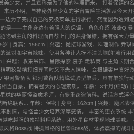
发美少女，并且宣称是为了他的料理而来。 打着保镖的
、来历不明，与神秘外星少女的宇宙冒险生活就从今天开
一边为了完成自己的究极菜单进行旅行。然而因为遭到
的是——主角身边有着强大的保镖。 角色介绍 波奇Q 
能吃到主角的料理而自荐上门的贴身保镖，拥有强大力
65岁 | 身高：156cm | 兴趣：抛接球游戏、料理制作
的派对咖宇宙辣妹。使用各种让人摸不清头脑的"流行用语
52cm | 兴趣：收集吊饰、星际探索 寝子 走私商 与主
明狡黠精打细算同时又不失人情味，会根据客户喜好改变外型。
号V 银河警备队 银河警备队精锐试验型单兵，具有单独
当自豪，拥有强大的心理素质。 年龄：3个月(启动) | 身
克星球的华丽怪盗魔术师，有多重窃盗前科。说话方式浮
绝联系... 年龄：保密 | 身高：162cm | 兴趣：魔
事剧情，与怪兽少女培养深厚感情。 丰富的更衣系统 丰
与越吃越强的独特料理系统，用外星食材重现地球美味。 
摄风格Boss战 特摄风格的怪兽Boss战，体验震撼的战