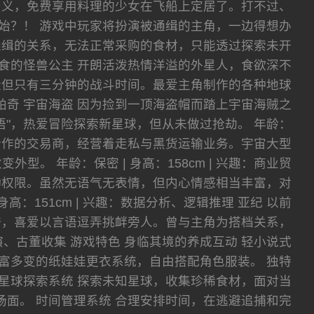
名义，免费享用料理的少女在飞船上定居了。打不过、
始？！ 游戏中玩家将扮演被通缉的主角，一边得想办
通缉的关系，无法正常采购的食材，只能透过探索未开
暴食的怪兽公主 开朗活泼热情洋溢的外星人，食欲深不
量但只有三分钟的战斗时间。最爱主角制作的各种地球
 乔琪帕奇 宇宙海盗 因为捡到一顶海盗帽而踏上宇宙海贼之
"，热爱冒险探索新星球，但从未做过抢劫。 年龄：
角长期合作的交易商，经营着走私与黑货运输业务。宇宙大型
 年龄：保密 | 身高：158cm | 兴趣：商业贸
行动权限。虽然无语气无表情，但内心情感相当丰富，对
高：151cm | 兴趣：数据分析、逻辑推理 亚纪 以前
夸，喜爱以言语逗弄挑衅旁人。曾与主角为搭档关系，
术表演、古董收集 游戏特色 身临其境的养成互动 轻小说式
富多变的纸娃娃更衣系统，自由搭配角色服装。 独特
星球探索系统 探索未知星球，收集珍稀食材，面对当
斗场面。 时间管理系统 合理安排时间，在逃避追捕和完