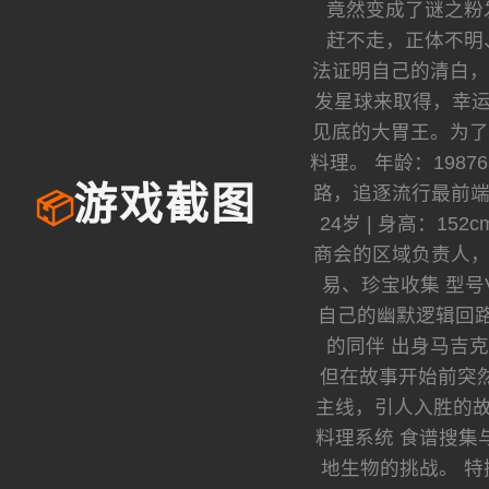
竟然变成了谜之粉
赶不走，正体不明
法证明自己的清白，
发星球来取得，幸运
见底的大胃王。为了
料理。 年龄：1987
路，追逐流行最前端
游戏截图
📦
24岁 | 身高：1
商会的区域负责人，精
易、珍宝收集 型
自己的幽默逻辑回路相
的同伴 出身马吉
但在故事开始前突然断
主线，引人入胜的故
料理系统 食谱搜集
地生物的挑战。 特