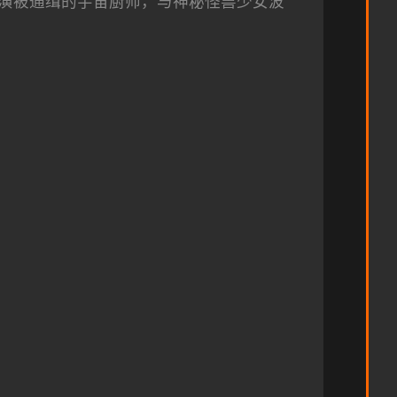
演被通缉的宇宙厨师，与神秘怪兽少女波