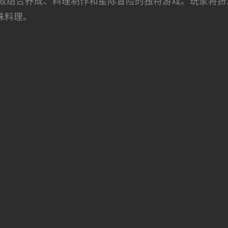
款结合养成、料理制作和星际冒险的独特游戏。玩家将扮
味料理。