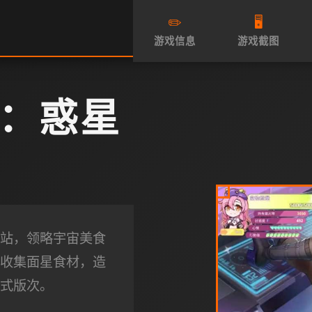
✏️
🖥️
游戏信息
游戏截图
：惑星
站，领略宇宙美食
收集面星食材，造
式版次。