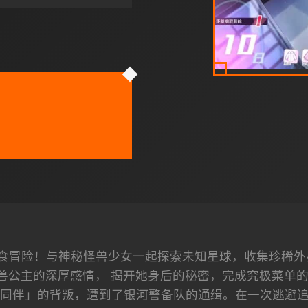
食冒险！与神秘怪兽少女一起探索未知星球，收集珍稀外
兽公主的深厚感情， 揭开她身后的秘密，完成究极菜单的美
同伴」的背叛，遭到了银河警备队的通缉。在一次逃避