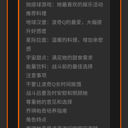
抛接球游戏：她最喜欢的娱乐活动
推荐料理
地球汉堡：波奇Q的最爱，大幅提
升好感度
星际拉面：温暖的料理，增加亲密
感
宇宙甜点：满足她的甜食需求
能量饮料：战斗前的最佳选择
注意事项
不要让波奇Q长时间挨饿
战斗后要及时安慰和照顾她
尊重她的意见和选择
乔琪帕奇培养指南
角色特点