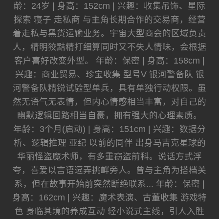
龄：24岁 | 身高：152cm | 兴趣：收集吊饰、星际
探索 寝子 走私商 与主角长期合作的交易商，经营
着走私与黑货运输业务。宇宙大型商会的区域负责
人，精明狡黠精打细算同时又不失人情味，会根据
客户喜好改变外型。 年龄：保密 | 身高：158cm |
兴趣：商业贸易、珍宝收集 型号V 银河警备队 银
河警备队精锐试验型单兵，具有单独行动权限。虽
然无语气无表情，但内心情感相当丰富，对自己的
幽默逻辑回路相当自豪，拥有强大的心理素质。
年龄：3个月(启动) | 身高：151cm | 兴趣：数据分
析、逻辑推理 亚纪 以前的同伴 出身马吉克星球的
华丽怪盗魔术师，有多重窃盗前科。说话方式浮
夸，喜爱以言语逗弄挑衅旁人。曾与主角为搭档关
系，但在故事开始前突然断绝联系... 年龄：保密 |
身高：162cm | 兴趣：魔术表演、古董收集 游戏特
色 身临其境的养成互动 轻小说式主线，引人入胜