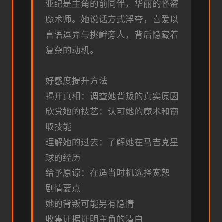
亚纪是主角的前同伴，华丽的怪盗
魔术师。她说话方式浮夸，喜爱以
言语逗弄与挑衅旁人，背后隐藏着
复杂的动机。
好感度提升方法
揭开真相：调查她背叛的真实原因
欣赏她的技艺：认可她的魔术和窃
取技能
理解她的过去：了解她在马吉克星
球的经历
给予原谅：在适当时机选择宽恕
剧情要点
她的背叛可能另有隐情
收集证据证明主角的清白