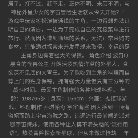
居了。打不过、赶不走，正体不明、来历不明，与
神秘外星少女的宇宙冒险生活就从今天开始？！
游戏中玩家将扮演被通缉的主角，一边得想办法证
明自己的清白，一边为了完成自己的究极菜单进行
旅行。然而因为遭到通缉的关系，无法正常采购的
食材，只能透过探索未开发星球来取得，幸运的是
——主角身边有着强大的保镖。 角色介绍 波奇Q
暴食的怪兽公主 开朗活泼热情洋溢的外星人，食
欲深不见底的大胃王。为了能吃到主角的料理而自
荐上门的贴身保镖，拥有强大力量但只有三分钟的
战斗时间。最爱主角制作的各种地球料理。 年
龄：198765岁 | 身高：156cm | 兴趣：抛接球游
戏、料理制作 乔琪帕奇 宇宙海盗 因为捡到一顶海
盗帽而踏上宇宙海贼之路，追逐流行最前端的派对
咖宇宙辣妹。使用各种让人摸不清头脑的"流行用
语"，热爱冒险探索新星球，但从未做过抢劫。 年