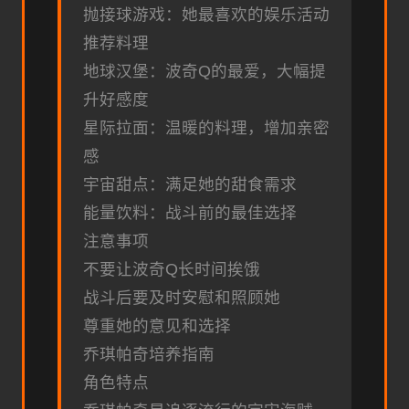
抛接球游戏：她最喜欢的娱乐活动
推荐料理
地球汉堡：波奇Q的最爱，大幅提
升好感度
星际拉面：温暖的料理，增加亲密
感
宇宙甜点：满足她的甜食需求
能量饮料：战斗前的最佳选择
注意事项
不要让波奇Q长时间挨饿
战斗后要及时安慰和照顾她
尊重她的意见和选择
乔琪帕奇培养指南
角色特点