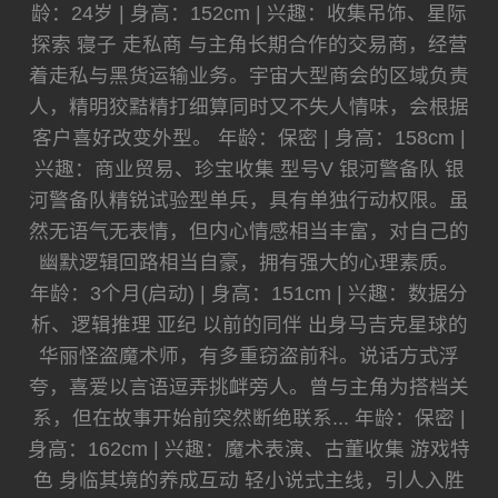
龄：24岁 | 身高：152cm | 兴趣：收集吊饰、星际
探索 寝子 走私商 与主角长期合作的交易商，经营
着走私与黑货运输业务。宇宙大型商会的区域负责
人，精明狡黠精打细算同时又不失人情味，会根据
客户喜好改变外型。 年龄：保密 | 身高：158cm |
兴趣：商业贸易、珍宝收集 型号V 银河警备队 银
河警备队精锐试验型单兵，具有单独行动权限。虽
然无语气无表情，但内心情感相当丰富，对自己的
幽默逻辑回路相当自豪，拥有强大的心理素质。
年龄：3个月(启动) | 身高：151cm | 兴趣：数据分
析、逻辑推理 亚纪 以前的同伴 出身马吉克星球的
华丽怪盗魔术师，有多重窃盗前科。说话方式浮
夸，喜爱以言语逗弄挑衅旁人。曾与主角为搭档关
系，但在故事开始前突然断绝联系... 年龄：保密 |
身高：162cm | 兴趣：魔术表演、古董收集 游戏特
色 身临其境的养成互动 轻小说式主线，引人入胜