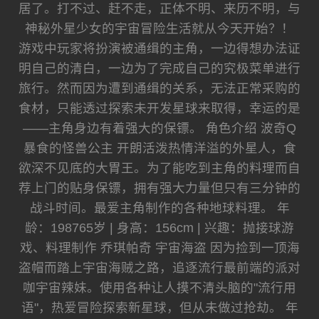
居了。打不过、赶不走，正体不明、来历不明，与
神秘外星少女的宇宙冒险生活就从今天开始？！
游戏中玩家将扮演被通缉的主角，一边得想办法证
明自己的清白，一边为了完成自己的究极菜单进行
旅行。然而因为遭到通缉的关系，无法正常采购的
食材，只能透过探索未开发星球来取得，幸运的是
——主角身边有着强大的保镖。 角色介绍 波奇Q
暴食的怪兽公主 开朗活泼热情洋溢的外星人，食
欲深不见底的大胃王。为了能吃到主角的料理而自
荐上门的贴身保镖，拥有强大力量但只有三分钟的
战斗时间。最爱主角制作的各种地球料理。 年
龄：198765岁 | 身高：156cm | 兴趣：抛接球游
戏、料理制作 乔琪帕奇 宇宙海盗 因为捡到一顶海
盗帽而踏上宇宙海贼之路，追逐流行最前端的派对
咖宇宙辣妹。使用各种让人摸不清头脑的"流行用
语"，热爱冒险探索新星球，但从未做过抢劫。 年