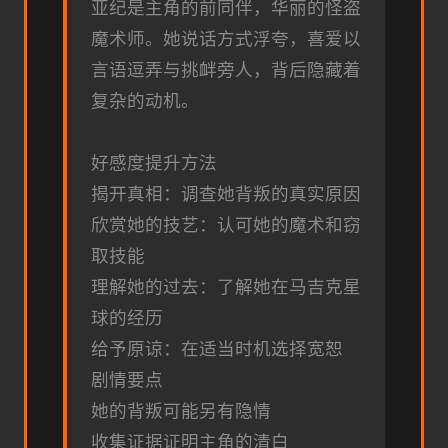
亚纪是主角的前同伴，华丽的怪盗
魔术师。她说话方式浮夸，喜爱以
言语逗弄与挑衅旁人，背后隐藏着
复杂的动机。
好感度提升方法
揭开真相：调查她背叛的真实原因
欣赏她的技艺：认可她的魔术和窃
取技能
理解她的过去：了解她在马吉克星
球的经历
给予原谅：在适当时机选择宽恕
剧情要点
她的背叛可能另有隐情
收集证据证明主角的清白