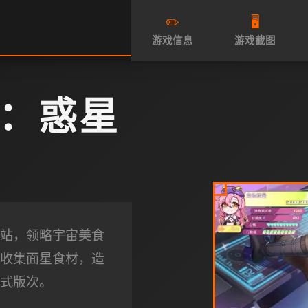
✏️
🖥️
游戏信息
游戏截图
：惑星
站，领略宇宙美食
收集面星食材，造
式版次。