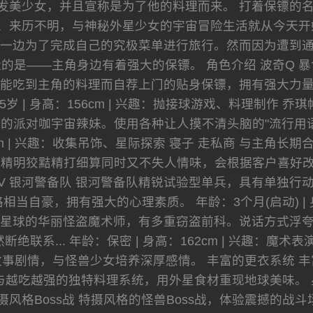
发美少女，并且宣称是为了他的料理而来。 打着保镖的
、来历不明，与神秘外星少女的宇宙冒险生活就从今天开
一边为了完成自己的究极菜单进行旅行。然而因为遭到
的是——主角身边有着强大的保镖。 角色介绍 波奇Q 
能吃到主角的料理而自荐上门的贴身保镖，拥有强大力
65岁 | 身高：156cm | 兴趣：抛接球游戏、料理制作
的派对咖宇宙辣妹。使用各种让人摸不清头脑的"流行用语
52cm | 兴趣：收集吊饰、星际探索 寝子 走私商 与主
明狡黠精打细算同时又不失人情味，会根据客户喜好改变外型。
号V 银河警备队 银河警备队精锐试验型单兵，具有单独
当自豪，拥有强大的心理素质。 年龄：3个月(启动) | 身
克星球的华丽怪盗魔术师，有多重窃盗前科。说话方式浮
绝联系... 年龄：保密 | 身高：162cm | 兴趣：魔
事剧情，与怪兽少女培养深厚感情。 丰富的更衣系统 丰
与越吃越强的独特料理系统，用外星食材重现地球美味。 
摄风格Boss战 特摄风格的怪兽Boss战，体验震撼的战