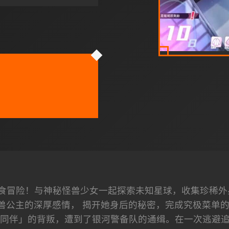
食冒险！与神秘怪兽少女一起探索未知星球，收集珍稀外
兽公主的深厚感情， 揭开她身后的秘密，完成究极菜单的美
同伴」的背叛，遭到了银河警备队的通缉。在一次逃避