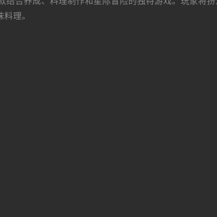
款结合养成、料理制作和星际冒险的独特游戏。玩家将扮
味料理。