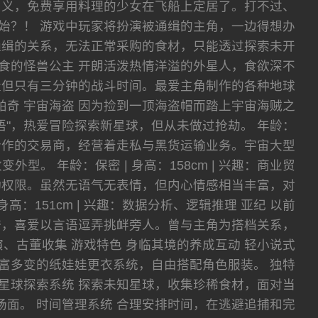
名义，免费享用料理的少女在飞船上定居了。打不过、
始？！ 游戏中玩家将扮演被通缉的主角，一边得想办
通缉的关系，无法正常采购的食材，只能透过探索未开
暴食的怪兽公主 开朗活泼热情洋溢的外星人，食欲深不
量但只有三分钟的战斗时间。最爱主角制作的各种地球
 乔琪帕奇 宇宙海盗 因为捡到一顶海盗帽而踏上宇宙海贼之
"，热爱冒险探索新星球，但从未做过抢劫。 年龄：
角长期合作的交易商，经营着走私与黑货运输业务。宇宙大型
 年龄：保密 | 身高：158cm | 兴趣：商业贸
行动权限。虽然无语气无表情，但内心情感相当丰富，对
高：151cm | 兴趣：数据分析、逻辑推理 亚纪 以前
夸，喜爱以言语逗弄挑衅旁人。曾与主角为搭档关系，
术表演、古董收集 游戏特色 身临其境的养成互动 轻小说式
富多变的纸娃娃更衣系统，自由搭配角色服装。 独特
星球探索系统 探索未知星球，收集珍稀食材，面对当
斗场面。 时间管理系统 合理安排时间，在逃避追捕和完