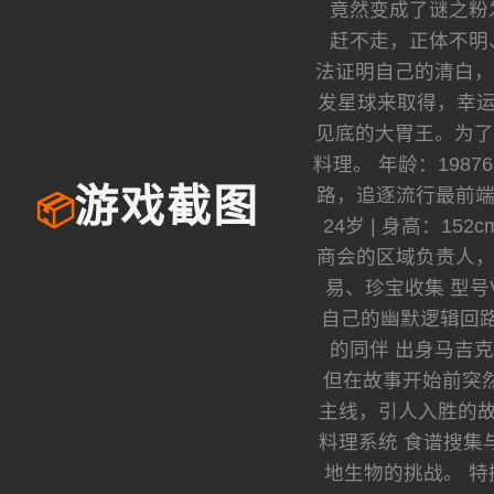
竟然变成了谜之粉
赶不走，正体不明
法证明自己的清白，
发星球来取得，幸运
见底的大胃王。为了
料理。 年龄：1987
路，追逐流行最前端
游戏截图
📦
24岁 | 身高：1
商会的区域负责人，精
易、珍宝收集 型
自己的幽默逻辑回路相
的同伴 出身马吉
但在故事开始前突然断
主线，引人入胜的故
料理系统 食谱搜集
地生物的挑战。 特