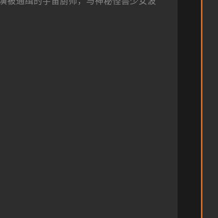
演被通缉的宇宙厨师，与神秘怪兽少女波