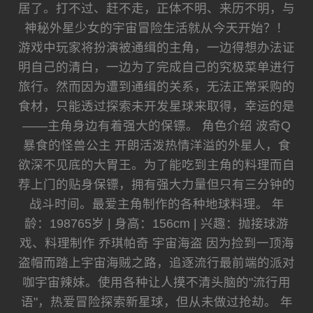
居了。打不过、赶不走，正体不明、来历不明，与
神秘外星少女的宇宙冒险生活就从今天开始？！
游戏中玩家将扮演被通缉的主角，一边得想办法证
明自己的清白，一边为了完成自己的究极菜单进行
旅行。然而因为遭到通缉的关系，无法正常采购的
食材，只能透过探索未开发星球来取得，幸运的是
——主角身边有着强大的保镖。 角色介绍 波奇Q
暴食的怪兽公主 开朗活泼热情洋溢的外星人，食
欲深不见底的大胃王。为了能吃到主角的料理而自
荐上门的贴身保镖，拥有强大力量但只有三分钟的
战斗时间。最爱主角制作的各种地球料理。 年
龄：198765岁 | 身高：156cm | 兴趣：抛接球游
戏、料理制作 乔琪帕奇 宇宙海盗 因为捡到一顶海
盗帽而踏上宇宙海贼之路，追逐流行最前端的派对
咖宇宙辣妹。使用各种让人摸不清头脑的"流行用
语"，热爱冒险探索新星球，但从未做过抢劫。 年