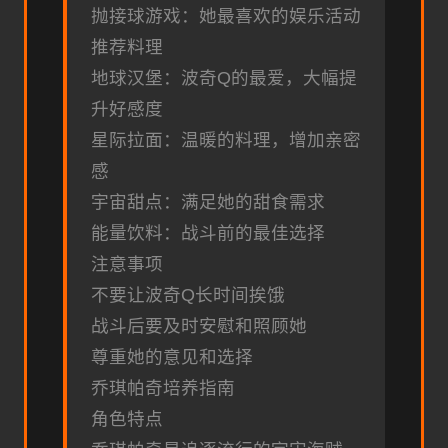
抛接球游戏：她最喜欢的娱乐活动
推荐料理
地球汉堡：波奇Q的最爱，大幅提
升好感度
星际拉面：温暖的料理，增加亲密
感
宇宙甜点：满足她的甜食需求
能量饮料：战斗前的最佳选择
注意事项
不要让波奇Q长时间挨饿
战斗后要及时安慰和照顾她
尊重她的意见和选择
乔琪帕奇培养指南
角色特点