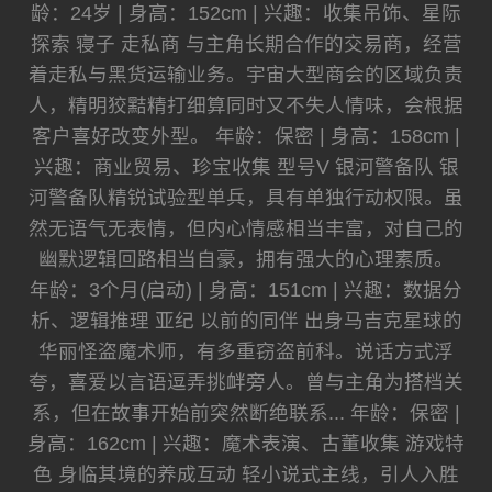
龄：24岁 | 身高：152cm | 兴趣：收集吊饰、星际
探索 寝子 走私商 与主角长期合作的交易商，经营
着走私与黑货运输业务。宇宙大型商会的区域负责
人，精明狡黠精打细算同时又不失人情味，会根据
客户喜好改变外型。 年龄：保密 | 身高：158cm |
兴趣：商业贸易、珍宝收集 型号V 银河警备队 银
河警备队精锐试验型单兵，具有单独行动权限。虽
然无语气无表情，但内心情感相当丰富，对自己的
幽默逻辑回路相当自豪，拥有强大的心理素质。
年龄：3个月(启动) | 身高：151cm | 兴趣：数据分
析、逻辑推理 亚纪 以前的同伴 出身马吉克星球的
华丽怪盗魔术师，有多重窃盗前科。说话方式浮
夸，喜爱以言语逗弄挑衅旁人。曾与主角为搭档关
系，但在故事开始前突然断绝联系... 年龄：保密 |
身高：162cm | 兴趣：魔术表演、古董收集 游戏特
色 身临其境的养成互动 轻小说式主线，引人入胜