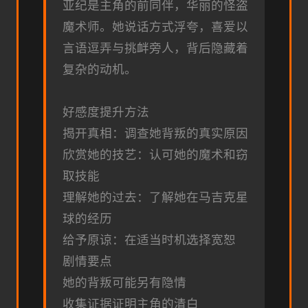
亚纪是主角的前同伴，华丽的怪盗
魔术师。她说话方式浮夸，喜爱以
言语逗弄与挑衅旁人，背后隐藏着
复杂的动机。
好感度提升方法
揭开真相：调查她背叛的真实原因
欣赏她的技艺：认可她的魔术和窃
取技能
理解她的过去：了解她在马吉克星
球的经历
给予原谅：在适当时机选择宽恕
剧情要点
她的背叛可能另有隐情
收集证据证明主角的清白