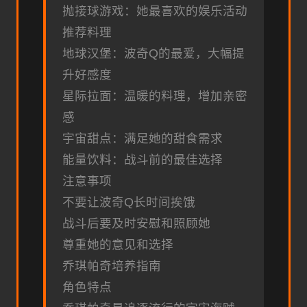
抛接球游戏：她最喜欢的娱乐活动
推荐料理
地球汉堡：波奇Q的最爱，大幅提
升好感度
星际拉面：温暖的料理，增加亲密
感
宇宙甜点：满足她的甜食需求
能量饮料：战斗前的最佳选择
注意事项
不要让波奇Q长时间挨饿
战斗后要及时安慰和照顾她
尊重她的意见和选择
乔琪帕奇培养指南
角色特点