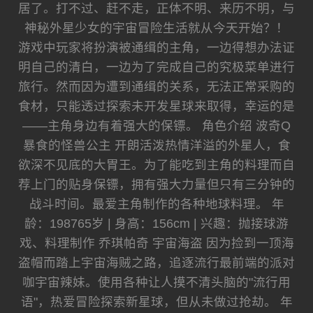
居了。打不过、赶不走，正体不明、来历不明，与
神秘外星少女的宇宙冒险生活就从今天开始？！
游戏中玩家将扮演被通缉的主角，一边得想办法证
明自己的清白，一边为了完成自己的究极菜单进行
旅行。然而因为遭到通缉的关系，无法正常采购的
食材，只能透过探索未开发星球来取得，幸运的是
——主角身边有着强大的保镖。 角色介绍 波奇Q
暴食的怪兽公主 开朗活泼热情洋溢的外星人，食
欲深不见底的大胃王。为了能吃到主角的料理而自
荐上门的贴身保镖，拥有强大力量但只有三分钟的
战斗时间。最爱主角制作的各种地球料理。 年
龄：198765岁 | 身高：156cm | 兴趣：抛接球游
戏、料理制作 乔琪帕奇 宇宙海盗 因为捡到一顶海
盗帽而踏上宇宙海贼之路，追逐流行最前端的派对
咖宇宙辣妹。使用各种让人摸不清头脑的"流行用
语"，热爱冒险探索新星球，但从未做过抢劫。 年