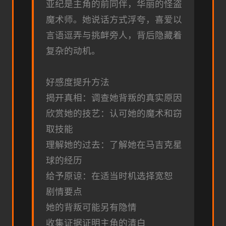
亚纪是主角的前同伴，华丽的怪盗
魔术师。她说话方式浮夸，喜爱以
言语逗弄与挑衅旁人，背后隐藏着
复杂的动机。
好感度提升方法
揭开真相：调查她背叛的真实原因
欣赏她的技艺：认可她的魔术和窃
取技能
理解她的过去：了解她在马吉克星
球的经历
给予原谅：在适当时机选择宽恕
剧情要点
她的背叛可能另有隐情
收集证据证明主角的清白