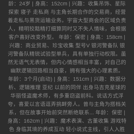
龄：24岁 | 身高：152cm | 兴趣：收集吊饰、星际
探索 寝子 走私商 与主角长期合作的交易商，经营
着走私与黑货运输业务。宇宙大型商会的区域负责
人，精明狡黠精打细算同时又不失人情味，会根据
客户喜好改变外型。 年龄：保密 | 身高：158cm |
兴趣：商业贸易、珍宝收集 型号V 银河警备队 银
河警备队精锐试验型单兵，具有单独行动权限。虽
然无语气无表情，但内心情感相当丰富，对自己的
幽默逻辑回路相当自豪，拥有强大的心理素质。
年龄：3个月(启动) | 身高：151cm | 兴趣：数据分
析、逻辑推理 亚纪 以前的同伴 出身马吉克星球的
华丽怪盗魔术师，有多重窃盗前科。说话方式浮
夸，喜爱以言语逗弄挑衅旁人。曾与主角为搭档关
系，但在故事开始前突然断绝联系... 年龄：保密 |
身高：162cm | 兴趣：魔术表演、古董收集 游戏特
色 身临其境的养成互动 轻小说式主线，引人入胜