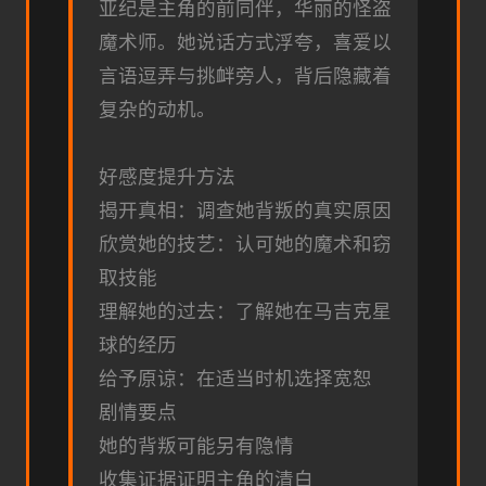
亚纪是主角的前同伴，华丽的怪盗
魔术师。她说话方式浮夸，喜爱以
言语逗弄与挑衅旁人，背后隐藏着
复杂的动机。
好感度提升方法
揭开真相：调查她背叛的真实原因
欣赏她的技艺：认可她的魔术和窃
取技能
理解她的过去：了解她在马吉克星
球的经历
给予原谅：在适当时机选择宽恕
剧情要点
她的背叛可能另有隐情
收集证据证明主角的清白