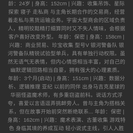
龄：24岁 | 身高：152cm | 兴趣：收集吊饰、星际
探索 寝子 走私商 与主角长期合作的交易商，经营
着走私与黑货运输业务。宇宙大型商会的区域负责
人，精明狡黠精打细算同时又不失人情味，会根据
客户喜好改变外型。 年龄：保密 | 身高：158cm |
兴趣：商业贸易、珍宝收集 型号V 银河警备队 银
河警备队精锐试验型单兵，具有单独行动权限。虽
然无语气无表情，但内心情感相当丰富，对自己的
幽默逻辑回路相当自豪，拥有强大的心理素质。
年龄：3个月(启动) | 身高：151cm | 兴趣：数据分
析、逻辑推理 亚纪 以前的同伴 出身马吉克星球的
华丽怪盗魔术师，有多重窃盗前科。说话方式浮
夸，喜爱以言语逗弄挑衅旁人。曾与主角为搭档关
系，但在故事开始前突然断绝联系... 年龄：保密 |
身高：162cm | 兴趣：魔术表演、古董收集 游戏特
色 身临其境的养成互动 轻小说式主线，引人入胜