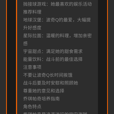
抛接球游戏：她最喜欢的娱乐活动
推荐料理
地球汉堡：波奇Q的最爱，大幅提
升好感度
星际拉面：温暖的料理，增加亲密
感
宇宙甜点：满足她的甜食需求
能量饮料：战斗前的最佳选择
注意事项
不要让波奇Q长时间挨饿
战斗后要及时安慰和照顾她
尊重她的意见和选择
乔琪帕奇培养指南
角色特点