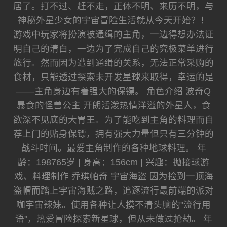
居了。打不过、赶不走，正体不明、来历不明，与
神秘外星少女的宇宙冒险生活就从今天开始？！
游戏中玩家将扮演被通缉的主角，一边得想办法证
明自己的清白，一边为了完成自己的究极菜单进行
旅行。然而因为遭到通缉的关系，无法正常采购的
食材，只能透过探索未开发星球来取得，幸运的是
——主角身边有着强大的保镖。 角色介绍 波奇Q
暴食的怪兽公主 开朗活泼热情洋溢的外星人，食
欲深不见底的大胃王。为了能吃到主角的料理而自
荐上门的贴身保镖，拥有强大力量但只有三分钟的
战斗时间。最爱主角制作的各种地球料理。 年
龄：198765岁 | 身高：156cm | 兴趣：抛接球游
戏、料理制作 乔琪帕奇 宇宙海盗 因为捡到一顶海
盗帽而踏上宇宙海贼之路，追逐流行最前端的派对
咖宇宙辣妹。使用各种让人摸不清头脑的"流行用
语"，热爱冒险探索新星球，但从未做过抢劫。 年