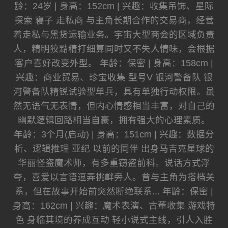
龄：24岁 | 身高：152cm | 兴趣：收集吊饰、星际
探索 寝子 走私商 与主角长期合作的交易商，经营
着走私与黑货运输业务。宇宙大型商会的区域负责
人，精明狡黠精打细算同时又不失人情味，会根据
客户喜好改变外型。 年龄：保密 | 身高：158cm |
兴趣：商业贸易、珍宝收集 型号V 银河警备队 银
河警备队精锐试验型单兵，具有单独行动权限。虽
然无语气无表情，但内心情感相当丰富，对自己的
幽默逻辑回路相当自豪，拥有强大的心理素质。
年龄：3个月(启动) | 身高：151cm | 兴趣：数据分
析、逻辑推理 亚纪 以前的同伴 出身马吉克星球的
华丽怪盗魔术师，有多重窃盗前科。说话方式浮
夸，喜爱以言语逗弄挑衅旁人。曾与主角为搭档关
系，但在故事开始前突然断绝联系... 年龄：保密 |
身高：162cm | 兴趣：魔术表演、古董收集 游戏特
色 身临其境的养成互动 轻小说式主线，引人入胜