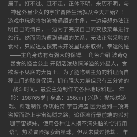
居了。打不过、赶不走，正体不明、来历不明，与
神秘外星少女的宇宙冒险生活就从今天开始？！
游戏中玩家将扮演被通缉的主角，一边得想办法证
明自己的清白，一边为了完成自己的究极菜单进行
旅行。然而因为遭到通缉的关系，无法正常采购的
食材，只能透过探索未开发星球来取得，幸运的是
——主角身边有着强大的保镖。 角色介绍 波奇Q
暴食的怪兽公主 开朗活泼热情洋溢的外星人，食
欲深不见底的大胃王。为了能吃到主角的料理而自
荐上门的贴身保镖，拥有强大力量但只有三分钟的
战斗时间。最爱主角制作的各种地球料理。 年
龄：198765岁 | 身高：156cm | 兴趣：抛接球游
戏、料理制作 乔琪帕奇 宇宙海盗 因为捡到一顶海
盗帽而踏上宇宙海贼之路，追逐流行最前端的派对
咖宇宙辣妹。使用各种让人摸不清头脑的"流行用
语"，热爱冒险探索新星球，但从未做过抢劫。 年