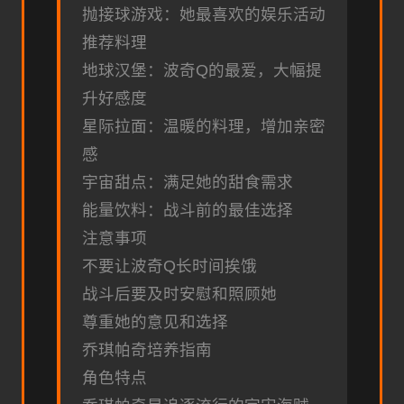
抛接球游戏：她最喜欢的娱乐活动
推荐料理
地球汉堡：波奇Q的最爱，大幅提
升好感度
星际拉面：温暖的料理，增加亲密
感
宇宙甜点：满足她的甜食需求
能量饮料：战斗前的最佳选择
注意事项
不要让波奇Q长时间挨饿
战斗后要及时安慰和照顾她
尊重她的意见和选择
乔琪帕奇培养指南
角色特点