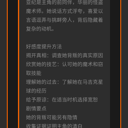
亚纪是主角的前同伴，华丽的怪盗
魔术师。她说话方式浮夸，喜爱以
言语逗弄与挑衅旁人，背后隐藏着
复杂的动机。
好感度提升方法
揭开真相：调查她背叛的真实原因
欣赏她的技艺：认可她的魔术和窃
取技能
理解她的过去：了解她在马吉克星
球的经历
给予原谅：在适当时机选择宽恕
剧情要点
她的背叛可能另有隐情
收集证据证明主角的清白