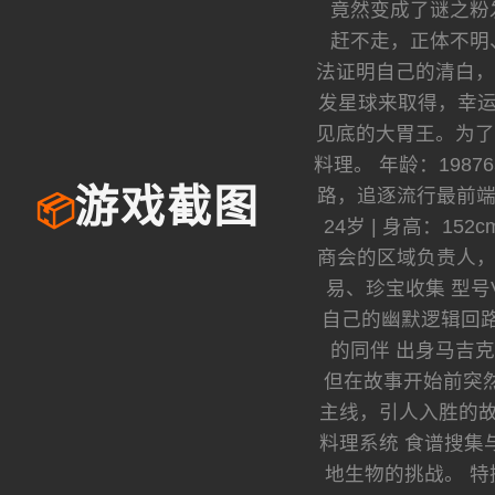
竟然变成了谜之粉
赶不走，正体不明
法证明自己的清白，
发星球来取得，幸运
见底的大胃王。为了
料理。 年龄：1987
路，追逐流行最前端
游戏截图
📦
24岁 | 身高：1
商会的区域负责人，精
易、珍宝收集 型
自己的幽默逻辑回路相
的同伴 出身马吉
但在故事开始前突然断
主线，引人入胜的故
料理系统 食谱搜集
地生物的挑战。 特