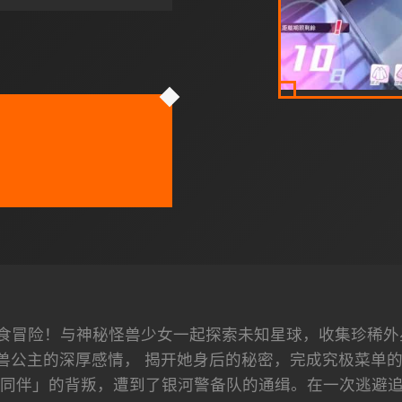
食冒险！与神秘怪兽少女一起探索未知星球，收集珍稀外
兽公主的深厚感情， 揭开她身后的秘密，完成究极菜单的美
同伴」的背叛，遭到了银河警备队的通缉。在一次逃避