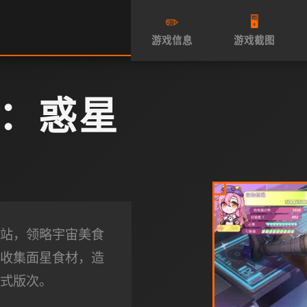
✏️
🖥️
游戏信息
游戏截图
：惑星
站，领略宇宙美食
收集面星食材，造
式版次。