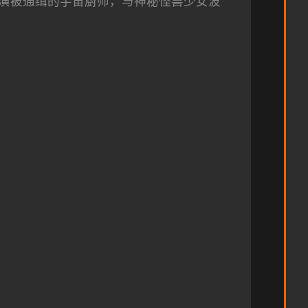
演被通缉的宇宙厨师，与神秘怪兽少女波