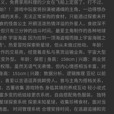
名义，免费享用料理的少女在飞船上定居了。打不过、
始？！ 游戏中玩家将扮演被通缉的主角，一边得想办
通缉的关系，无法正常采购的食材，只能透过探索未开
暴食的怪兽公主 开朗活泼热情洋溢的外星人，食欲深不
量但只有三分钟的战斗时间。最爱主角制作的各种地球
 乔琪帕奇 宇宙海盗 因为捡到一顶海盗帽而踏上宇宙海贼之
"，热爱冒险探索新星球，但从未做过抢劫。 年龄：
角长期合作的交易商，经营着走私与黑货运输业务。宇宙大型
 年龄：保密 | 身高：158cm | 兴趣：商业贸
行动权限。虽然无语气无表情，但内心情感相当丰富，对
高：151cm | 兴趣：数据分析、逻辑推理 亚纪 以前
夸，喜爱以言语逗弄挑衅旁人。曾与主角为搭档关系，
术表演、古董收集 游戏特色 身临其境的养成互动 轻小说式
富多变的纸娃娃更衣系统，自由搭配角色服装。 独特
星球探索系统 探索未知星球，收集珍稀食材，面对当
斗场面。 时间管理系统 合理安排时间，在逃避追捕和完