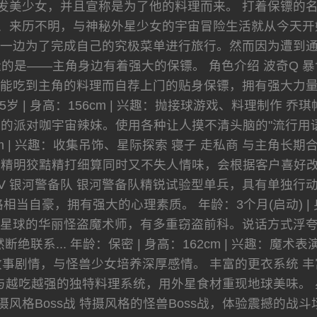
发美少女，并且宣称是为了他的料理而来。 打着保镖的
、来历不明，与神秘外星少女的宇宙冒险生活就从今天开
一边为了完成自己的究极菜单进行旅行。然而因为遭到
的是——主角身边有着强大的保镖。 角色介绍 波奇Q 
能吃到主角的料理而自荐上门的贴身保镖，拥有强大力
65岁 | 身高：156cm | 兴趣：抛接球游戏、料理制作
的派对咖宇宙辣妹。使用各种让人摸不清头脑的"流行用语
52cm | 兴趣：收集吊饰、星际探索 寝子 走私商 与主
明狡黠精打细算同时又不失人情味，会根据客户喜好改变外型。
号V 银河警备队 银河警备队精锐试验型单兵，具有单独
当自豪，拥有强大的心理素质。 年龄：3个月(启动) | 身
克星球的华丽怪盗魔术师，有多重窃盗前科。说话方式浮
绝联系... 年龄：保密 | 身高：162cm | 兴趣：魔
事剧情，与怪兽少女培养深厚感情。 丰富的更衣系统 丰
与越吃越强的独特料理系统，用外星食材重现地球美味。 
摄风格Boss战 特摄风格的怪兽Boss战，体验震撼的战