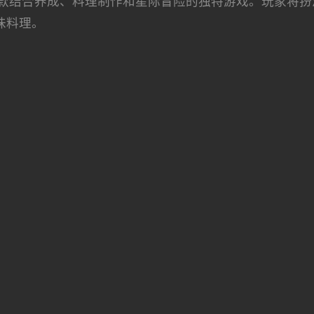
款结合养成、料理制作和星际冒险的独特游戏。玩家将扮
味料理。