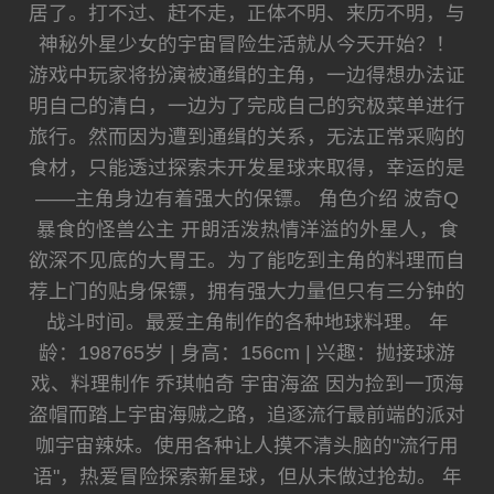
居了。打不过、赶不走，正体不明、来历不明，与
神秘外星少女的宇宙冒险生活就从今天开始？！
游戏中玩家将扮演被通缉的主角，一边得想办法证
明自己的清白，一边为了完成自己的究极菜单进行
旅行。然而因为遭到通缉的关系，无法正常采购的
食材，只能透过探索未开发星球来取得，幸运的是
——主角身边有着强大的保镖。 角色介绍 波奇Q
暴食的怪兽公主 开朗活泼热情洋溢的外星人，食
欲深不见底的大胃王。为了能吃到主角的料理而自
荐上门的贴身保镖，拥有强大力量但只有三分钟的
战斗时间。最爱主角制作的各种地球料理。 年
龄：198765岁 | 身高：156cm | 兴趣：抛接球游
戏、料理制作 乔琪帕奇 宇宙海盗 因为捡到一顶海
盗帽而踏上宇宙海贼之路，追逐流行最前端的派对
咖宇宙辣妹。使用各种让人摸不清头脑的"流行用
语"，热爱冒险探索新星球，但从未做过抢劫。 年