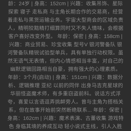
龄：24岁 | 身高：152cm | 兴趣：收集吊饰、星际
探索 寝子 走私商 与主角长期合作的交易商，经营
着走私与黑货运输业务。宇宙大型商会的区域负责
人，精明狡黠精打细算同时又不失人情味，会根据
客户喜好改变外型。 年龄：保密 | 身高：158cm |
兴趣：商业贸易、珍宝收集 型号V 银河警备队 银
河警备队精锐试验型单兵，具有单独行动权限。虽
然无语气无表情，但内心情感相当丰富，对自己的
幽默逻辑回路相当自豪，拥有强大的心理素质。
年龄：3个月(启动) | 身高：151cm | 兴趣：数据分
析、逻辑推理 亚纪 以前的同伴 出身马吉克星球的
华丽怪盗魔术师，有多重窃盗前科。说话方式浮
夸，喜爱以言语逗弄挑衅旁人。曾与主角为搭档关
系，但在故事开始前突然断绝联系... 年龄：保密 |
身高：162cm | 兴趣：魔术表演、古董收集 游戏特
色 身临其境的养成互动 轻小说式主线，引人入胜