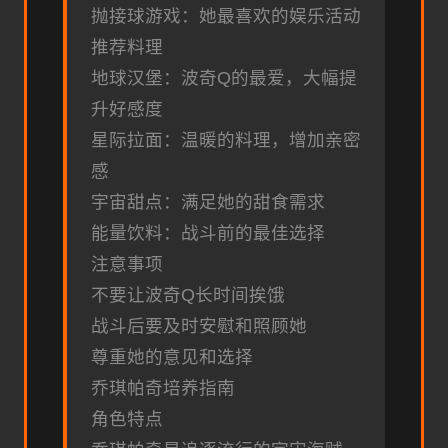
抛接球游戏：她最喜欢的娱乐活动
推荐料理
地球汉堡：波奇Q的最爱，大幅提
升好感度
星际拉面：温暖的料理，增加亲密
感
宇宙甜点：满足她的甜食需求
能量饮料：战斗前的最佳选择
注意事项
不要让波奇Q长时间挨饿
战斗后要及时安慰和照顾她
尊重她的意见和选择
乔琪帕奇培养指南
角色特点