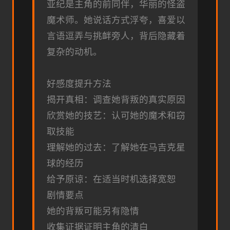
亚纪是主角的前同伴，华丽的怪盗
魔术师。她说话方式浮夸，喜爱以
言语逗弄与挑衅旁人，背后隐藏着
复杂的动机。
好感度提升方法
揭开真相：调查她背叛的真实原因
欣赏她的技艺：认可她的魔术和窃
取技能
理解她的过去：了解她在马吉克星
球的经历
给予原谅：在适当时机选择宽恕
剧情要点
她的背叛可能另有隐情
收集证据证明主角的清白