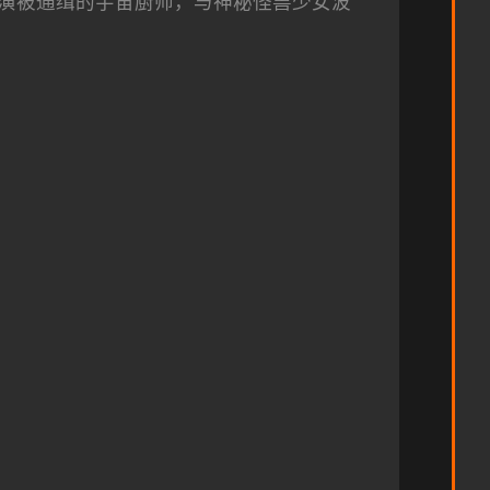
演被通缉的宇宙厨师，与神秘怪兽少女波