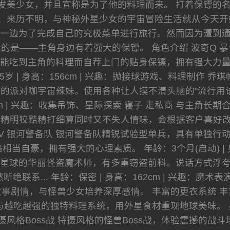
发美少女，并且宣称是为了他的料理而来。 打着保镖的
、来历不明，与神秘外星少女的宇宙冒险生活就从今天开
一边为了完成自己的究极菜单进行旅行。然而因为遭到
的是——主角身边有着强大的保镖。 角色介绍 波奇Q 
能吃到主角的料理而自荐上门的贴身保镖，拥有强大力
65岁 | 身高：156cm | 兴趣：抛接球游戏、料理制作
的派对咖宇宙辣妹。使用各种让人摸不清头脑的"流行用语
52cm | 兴趣：收集吊饰、星际探索 寝子 走私商 与主
明狡黠精打细算同时又不失人情味，会根据客户喜好改变外型。
号V 银河警备队 银河警备队精锐试验型单兵，具有单独
当自豪，拥有强大的心理素质。 年龄：3个月(启动) | 身
克星球的华丽怪盗魔术师，有多重窃盗前科。说话方式浮
绝联系... 年龄：保密 | 身高：162cm | 兴趣：魔
事剧情，与怪兽少女培养深厚感情。 丰富的更衣系统 丰
与越吃越强的独特料理系统，用外星食材重现地球美味。 
摄风格Boss战 特摄风格的怪兽Boss战，体验震撼的战