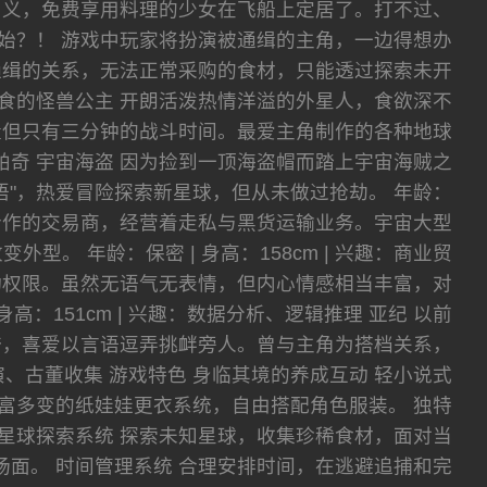
名义，免费享用料理的少女在飞船上定居了。打不过、
始？！ 游戏中玩家将扮演被通缉的主角，一边得想办
通缉的关系，无法正常采购的食材，只能透过探索未开
暴食的怪兽公主 开朗活泼热情洋溢的外星人，食欲深不
量但只有三分钟的战斗时间。最爱主角制作的各种地球
 乔琪帕奇 宇宙海盗 因为捡到一顶海盗帽而踏上宇宙海贼之
"，热爱冒险探索新星球，但从未做过抢劫。 年龄：
角长期合作的交易商，经营着走私与黑货运输业务。宇宙大型
 年龄：保密 | 身高：158cm | 兴趣：商业贸
行动权限。虽然无语气无表情，但内心情感相当丰富，对
高：151cm | 兴趣：数据分析、逻辑推理 亚纪 以前
夸，喜爱以言语逗弄挑衅旁人。曾与主角为搭档关系，
术表演、古董收集 游戏特色 身临其境的养成互动 轻小说式
富多变的纸娃娃更衣系统，自由搭配角色服装。 独特
星球探索系统 探索未知星球，收集珍稀食材，面对当
斗场面。 时间管理系统 合理安排时间，在逃避追捕和完