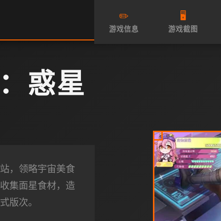
✏️
🖥️
游戏信息
游戏截图
：惑星
站，领略宇宙美食
收集面星食材，造
式版次。