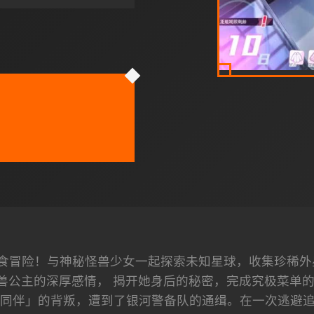
食冒险！与神秘怪兽少女一起探索未知星球，收集珍稀外
兽公主的深厚感情， 揭开她身后的秘密，完成究极菜单的美
同伴」的背叛，遭到了银河警备队的通缉。在一次逃避