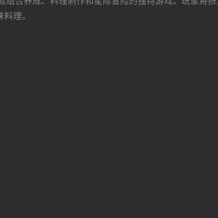
款结合养成、料理制作和星际冒险的独特游戏。玩家将扮
味料理。