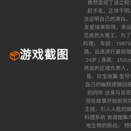
竟然变成了谜之粉
赶不走，正体不明
法证明自己的清白，
发星球来取得，幸运
见底的大胃王。为了
料理。 年龄：1987
路，追逐流行最前端
游戏截图
📦
24岁 | 身高：1
商会的区域负责人，精
易、珍宝收集 型
自己的幽默逻辑回路相
的同伴 出身马吉
但在故事开始前突然断
主线，引人入胜的故
料理系统 食谱搜集
地生物的挑战。 特