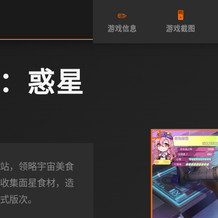
✏️
🖥️
游戏信息
游戏截图
：惑星
站，领略宇宙美食
收集面星食材，造
式版次。