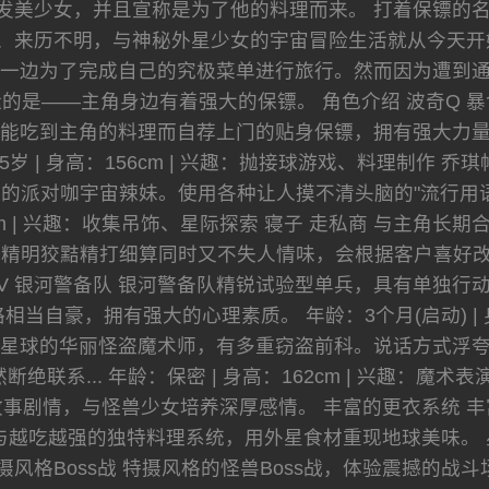
发美少女，并且宣称是为了他的料理而来。 打着保镖的
、来历不明，与神秘外星少女的宇宙冒险生活就从今天开
一边为了完成自己的究极菜单进行旅行。然而因为遭到
的是——主角身边有着强大的保镖。 角色介绍 波奇Q 
能吃到主角的料理而自荐上门的贴身保镖，拥有强大力
65岁 | 身高：156cm | 兴趣：抛接球游戏、料理制作
的派对咖宇宙辣妹。使用各种让人摸不清头脑的"流行用语
52cm | 兴趣：收集吊饰、星际探索 寝子 走私商 与主
明狡黠精打细算同时又不失人情味，会根据客户喜好改变外型。
号V 银河警备队 银河警备队精锐试验型单兵，具有单独
当自豪，拥有强大的心理素质。 年龄：3个月(启动) | 身
克星球的华丽怪盗魔术师，有多重窃盗前科。说话方式浮
绝联系... 年龄：保密 | 身高：162cm | 兴趣：魔
事剧情，与怪兽少女培养深厚感情。 丰富的更衣系统 丰
与越吃越强的独特料理系统，用外星食材重现地球美味。 
摄风格Boss战 特摄风格的怪兽Boss战，体验震撼的战