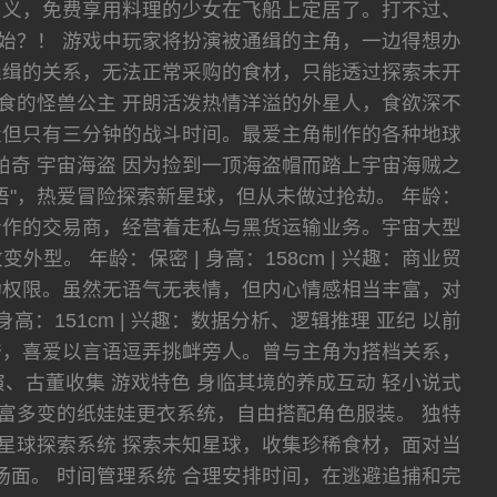
名义，免费享用料理的少女在飞船上定居了。打不过、
始？！ 游戏中玩家将扮演被通缉的主角，一边得想办
通缉的关系，无法正常采购的食材，只能透过探索未开
暴食的怪兽公主 开朗活泼热情洋溢的外星人，食欲深不
量但只有三分钟的战斗时间。最爱主角制作的各种地球
 乔琪帕奇 宇宙海盗 因为捡到一顶海盗帽而踏上宇宙海贼之
"，热爱冒险探索新星球，但从未做过抢劫。 年龄：
角长期合作的交易商，经营着走私与黑货运输业务。宇宙大型
 年龄：保密 | 身高：158cm | 兴趣：商业贸
行动权限。虽然无语气无表情，但内心情感相当丰富，对
高：151cm | 兴趣：数据分析、逻辑推理 亚纪 以前
夸，喜爱以言语逗弄挑衅旁人。曾与主角为搭档关系，
术表演、古董收集 游戏特色 身临其境的养成互动 轻小说式
富多变的纸娃娃更衣系统，自由搭配角色服装。 独特
星球探索系统 探索未知星球，收集珍稀食材，面对当
斗场面。 时间管理系统 合理安排时间，在逃避追捕和完