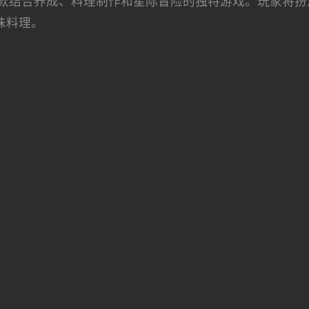
款结合养成、料理制作和星际冒险的独特游戏。玩家将扮
味料理。