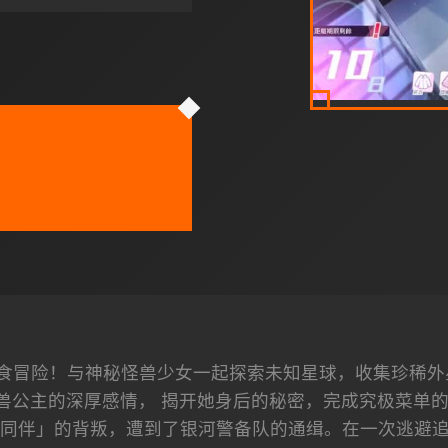
食冒险！与神秘怪兽少女一起探索未知星球，收集珍稀外
兽公主的深厚感情， 揭开她身后的秘密，完成究极菜单的美
同伴」的背叛，遭到了银河警备队的通缉。在一次逃避