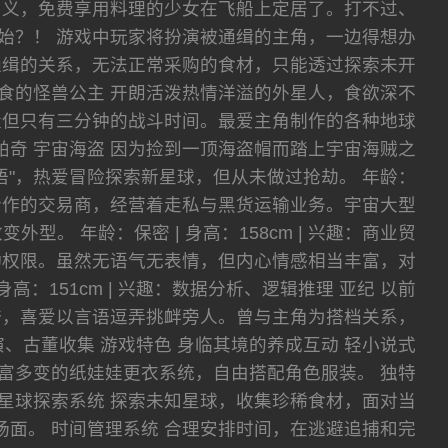
名义，免费享用料理的少女在飞船上定居了。打不过、
始？！ 游戏中玩家将扮演被通缉的主角，一边得想办
通缉的关系，无法正常采购的食材，只能透过探索未开
暴食的怪兽公主 开朗活泼热情洋溢的外星人，食欲深不
量但只有三分钟的战斗时间。最爱主角制作的各种地球
 乔琪帕奇 宇宙海盗 因为捡到一顶海盗帽而踏上宇宙海贼之
"，热爱冒险探索新星球，但从未做过抢劫。 年龄：
角长期合作的交易商，经营着走私与黑货运输业务。宇宙大型
 年龄：保密 | 身高：158cm | 兴趣：商业贸
行动权限。虽然无语气无表情，但内心情感相当丰富，对
高：151cm | 兴趣：数据分析、逻辑推理 亚纪 以前
夸，喜爱以言语逗弄挑衅旁人。曾与主角为搭档关系，
术表演、古董收集 游戏特色 身临其境的养成互动 轻小说式
富多变的纸娃娃更衣系统，自由搭配角色服装。 独特
星球探索系统 探索未知星球，收集珍稀食材，面对当
斗场面。 时间管理系统 合理安排时间，在逃避追捕和完