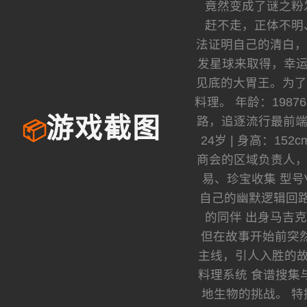
竟然变成了谜之粉
赶不走，正体不明
法证明自己的清白，
发星球来取得，幸运
见底的大胃王。为了
料理。 年龄：1987
路，追逐流行最前端
游戏截图
📦
24岁 | 身高：1
商会的区域负责人，精
易、珍宝收集 型
自己的幽默逻辑回路相
的同伴 出身马吉
但在故事开始前突然断
主线，引人入胜的故
料理系统 食谱搜集
地生物的挑战。 特