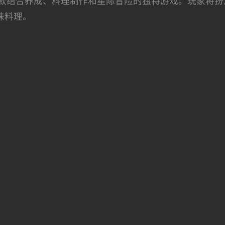
款结合养成、料理制作和星际冒险的独特游戏。玩家将扮
味料理。