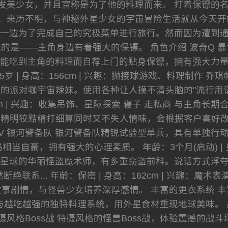
发美少女，并且宣称是为了他的料理而来。 打着保镖的
、来历不明，与神秘外星少女的宇宙冒险生活就从今天开
一边为了完成自己的究极菜单进行旅行。然而因为遭到
的是——主角身边有着强大的保镖。 角色介绍 波奇Q 
能吃到主角的料理而自荐上门的贴身保镖，拥有强大力
65岁 | 身高：156cm | 兴趣：抛接球游戏、料理制作
的派对咖宇宙辣妹。使用各种让人摸不清头脑的"流行用语
52cm | 兴趣：收集吊饰、星际探索 寝子 走私商 与主
明狡黠精打细算同时又不失人情味，会根据客户喜好改变外型。
号V 银河警备队 银河警备队精锐试验型单兵，具有单独
当自豪，拥有强大的心理素质。 年龄：3个月(启动) | 身
克星球的华丽怪盗魔术师，有多重窃盗前科。说话方式浮
绝联系... 年龄：保密 | 身高：162cm | 兴趣：魔
事剧情，与怪兽少女培养深厚感情。 丰富的更衣系统 丰
与越吃越强的独特料理系统，用外星食材重现地球美味。 
摄风格Boss战 特摄风格的怪兽Boss战，体验震撼的战