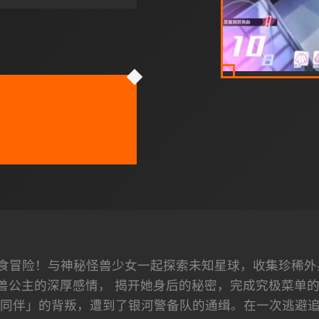
食冒险！与神秘怪兽少女一起探索未知星球，收集珍稀外
兽公主的深厚感情， 揭开她身后的秘密，完成究极菜单的美
同伴」的背叛，遭到了银河警备队的通缉。在一次逃避