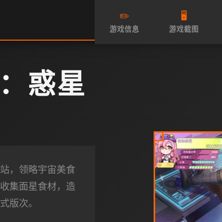
✏️
🖥️
游戏信息
游戏截图
：惑星
站，领略宇宙美食
收集面星食材，造
式版次。