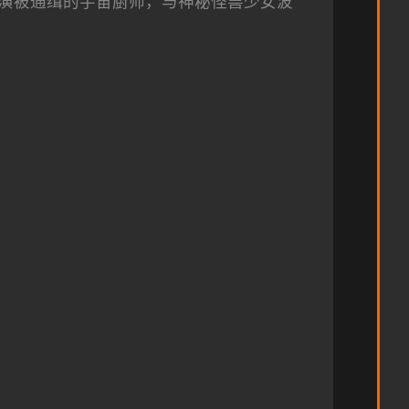
演被通缉的宇宙厨师，与神秘怪兽少女波