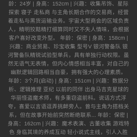
龄：24岁 | 身高：152cm | 兴趣：收集吊饰、星际
探索 寝子 走私商 与主角长期合作的交易商，经营
着走私与黑货运输业务。宇宙大型商会的区域负责
人，精明狡黠精打细算同时又不失人情味，会根据
客户喜好改变外型。 年龄：保密 | 身高：158cm |
兴趣：商业贸易、珍宝收集 型号V 银河警备队 银
河警备队精锐试验型单兵，具有单独行动权限。虽
然无语气无表情，但内心情感相当丰富，对自己的
幽默逻辑回路相当自豪，拥有强大的心理素质。
年龄：3个月(启动) | 身高：151cm | 兴趣：数据分
析、逻辑推理 亚纪 以前的同伴 出身马吉克星球的
华丽怪盗魔术师，有多重窃盗前科。说话方式浮
夸，喜爱以言语逗弄挑衅旁人。曾与主角为搭档关
系，但在故事开始前突然断绝联系... 年龄：保密 |
身高：162cm | 兴趣：魔术表演、古董收集 游戏特
色 身临其境的养成互动 轻小说式主线，引人入胜