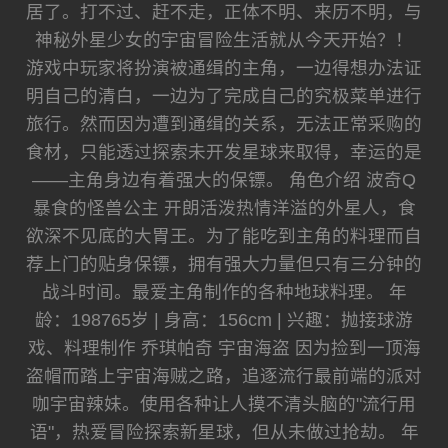
居了。打不过、赶不走，正体不明、来历不明，与
神秘外星少女的宇宙冒险生活就从今天开始？！
游戏中玩家将扮演被通缉的主角，一边得想办法证
明自己的清白，一边为了完成自己的究极菜单进行
旅行。然而因为遭到通缉的关系，无法正常采购的
食材，只能透过探索未开发星球来取得，幸运的是
——主角身边有着强大的保镖。 角色介绍 波奇Q
暴食的怪兽公主 开朗活泼热情洋溢的外星人，食
欲深不见底的大胃王。为了能吃到主角的料理而自
荐上门的贴身保镖，拥有强大力量但只有三分钟的
战斗时间。最爱主角制作的各种地球料理。 年
龄：198765岁 | 身高：156cm | 兴趣：抛接球游
戏、料理制作 乔琪帕奇 宇宙海盗 因为捡到一顶海
盗帽而踏上宇宙海贼之路，追逐流行最前端的派对
咖宇宙辣妹。使用各种让人摸不清头脑的"流行用
语"，热爱冒险探索新星球，但从未做过抢劫。 年