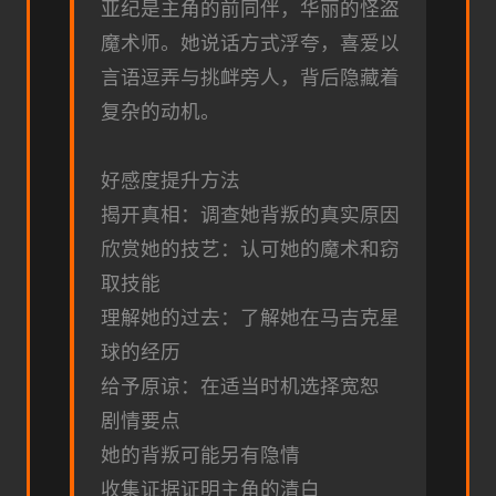
亚纪是主角的前同伴，华丽的怪盗
魔术师。她说话方式浮夸，喜爱以
言语逗弄与挑衅旁人，背后隐藏着
复杂的动机。
好感度提升方法
揭开真相：调查她背叛的真实原因
欣赏她的技艺：认可她的魔术和窃
取技能
理解她的过去：了解她在马吉克星
球的经历
给予原谅：在适当时机选择宽恕
剧情要点
她的背叛可能另有隐情
收集证据证明主角的清白