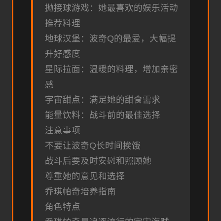
抛接球游戏：她最喜欢的娱乐活动
推荐料理
地球汉堡：波奇Q的最爱，大幅提
升好感度
星际拉面：温暖的料理，增加亲密
感
宇宙甜点：满足她的甜食需求
能量饮料：战斗前的最佳选择
注意事项
不要让波奇Q长时间挨饿
战斗后要及时安慰和照顾她
尊重她的意见和选择
乔琪帕奇培养指南
角色特点