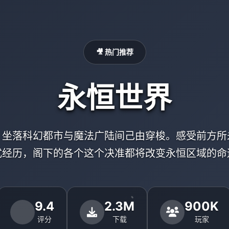
🎥 热门推荐
永恒世界
，坐落科幻都市与魔法广陆间己由穿梭。感受前方所
式经历，阁下的各个这个决准都将改变永恒区域的命
9.4
2.3M
900K
评分
下载
玩家